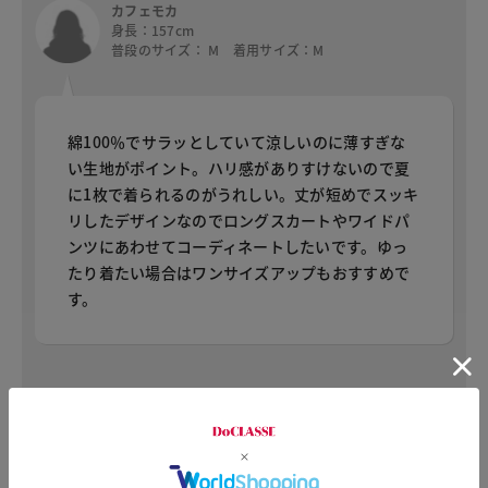
カフェモカ
身長：157cm
普段のサイズ： M 着用サイズ：M
綿100％でサラッとしていて涼しいのに薄すぎな
い生地がポイント。ハリ感がありすけないので夏
に1枚で着られるのがうれしい。丈が短めでスッキ
リしたデザインなのでロングスカートやワイドパ
ンツにあわせてコーディネートしたいです。ゆっ
たり着たい場合はワンサイズアップもおすすめで
す。
あお
身長：157cm
普段のサイズ： M 着用サイズ：M