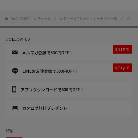
DoCLASSE
レディース
レディース Tシャツ・カットソー一覧
綿スラ
FOLLOW US
8/31まで
メルマガ登録で500円OFF！
8/31まで
LINEお友達登録で500円OFF！
アプリダウンロードで500円OFF！
カタログ無料プレゼント
特集