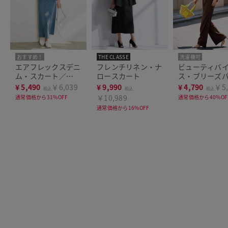
おすすめ！
THE CLASSE
洗濯機可
エアフレックスデニ
フレンチリネン・ナ
ビューティバ
ム・スカート／
ロースカート
ス・ブリーズ
88cm
／70㎝
¥
5,490
￥6,039
¥
9,990
¥
4,790
￥5,
税込
税込
税込
￥10,989
通常価格から31%OFF
通常価格から40%OF
通常価格から16%OFF