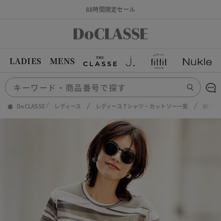
88時間限定セール
LADIES
MENS
DoCLASSE
レディース
レディース Tシャツ・カットソー一覧
綿スラ