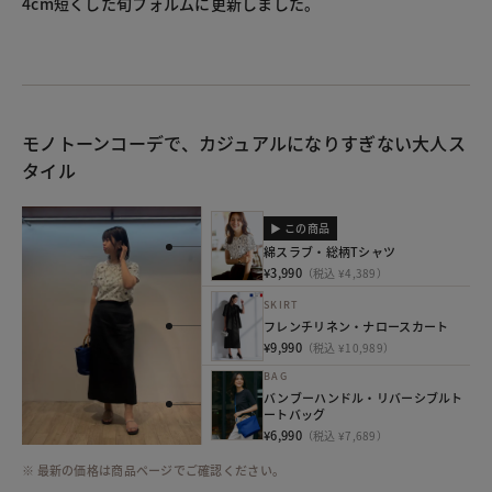
4cm短くした旬フォルムに更新しました。
モノトーンコーデで、カジュアルになりすぎない大人ス
タイル
▶ この商品
綿スラブ・総柄Tシャツ
¥3,990
（税込 ¥4,389）
SKIRT
フレンチリネン・ナロースカート
¥9,990
（税込 ¥10,989）
BAG
バンブーハンドル・リバーシブルト
ートバッグ
¥6,990
（税込 ¥7,689）
※ 最新の価格は商品ページでご確認ください。