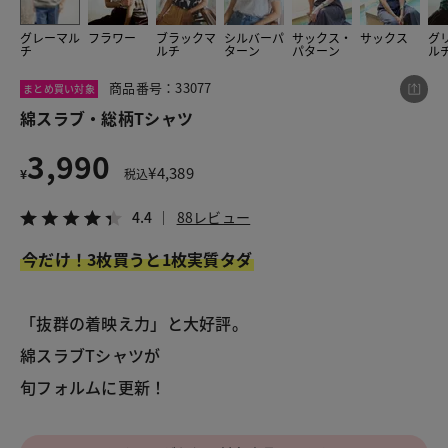
グレーマル
フラワー
ブラックマ
シルバーパ
サックス・
サックス
グ
チ
ルチ
ターン
パターン
ル
この商品をシェアする
商品番号：33077
まとめ買い対象
綿スラブ・総柄Tシャツ
綿スラブ・総柄Tシャツ
3,990
¥3,990
税込¥4,389
¥
4,389
¥
税込
4.4
88レビュー
4.4
88レビュー
今だけ！3枚買うと1枚実質タダ
LINE
X
メール
「抜群の着映え力」と大好評。
綿スラブTシャツが
旬フォルムに更新！