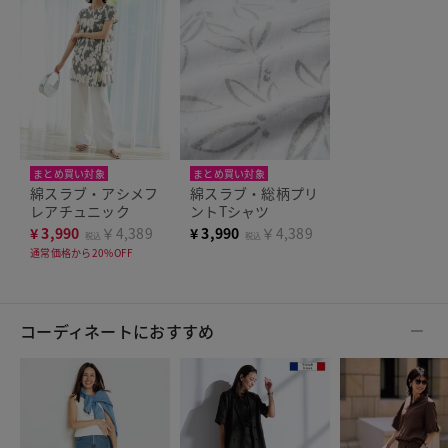
まとめ買い対象
まとめ買い対象
人気商品
人気商品
綿スラブ・アシメフ
綿スラブ・総柄プリ
レアチュニック
ントTシャツ
¥
3,990
￥4,389
¥
3,990
￥4,389
税込
税込
通常価格から20%OFF
コーディネートにおすすめ