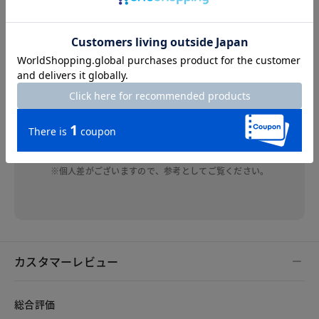
通気性がよくサラリとした肌触りで暑い季節にぴ
ったりです。シルエットはだぶつかずゆとりがあ
り涼しげです。袖の長さも長すぎず短すぎず二の
腕も気になりません。サイズはいつものさいずで
ちょうど良いです。手洗い可なのでこの夏大活躍
しそうです。
※個人差がございますので、参考としてご覧ください。
カスタマーレビュー
総合評価