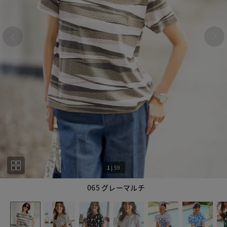
1
|
59
065 グレーマルチ
1
59