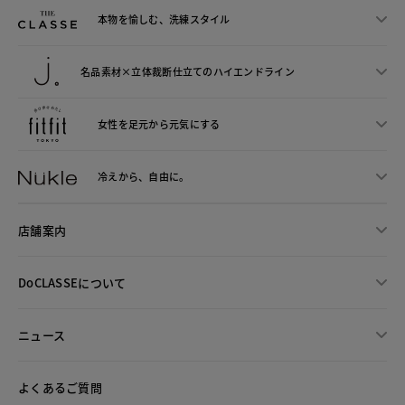
本物を愉しむ、洗練スタイル
名品素材×立体裁断仕立ての
ハイエンドライン
女性を足元から
元気にする
冷えから、
自由に。
店舗案内
DoCLASSEについて
ニュース
よくあるご質問