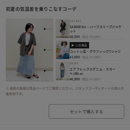
初夏の気温差を乗りこなすコーデ
JACKET
SARARI Air・ハーフスリーブジャケ
ット
¥8,990
（税込 ¥9,889）
▶ この商品
コットン混・グラフィックTシャツ
¥3,990
（税込 ¥4,389）
SKIRT
エアフレックスデニム・スカー
ト/88cm
¥6,990
（税込 ¥7,689）
※ 最新の価格は商品ページでご確認ください。スタッフコーディネートは個人の
着用例です。
セットで購入する