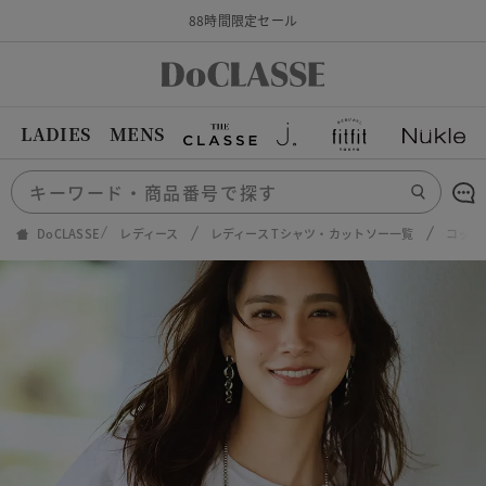
88時間限定セール
LADIES
MENS
DoCLASSE
レディース
レディース Tシャツ・カットソー一覧
コット