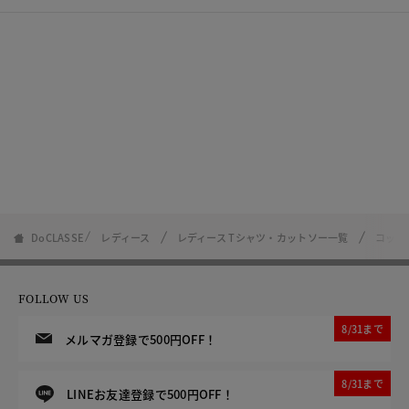
DoCLASSE
レディース
レディース Tシャツ・カットソー一覧
コット
FOLLOW US
8/31まで
メルマガ登録で500円OFF！
8/31まで
LINEお友達登録で500円OFF！