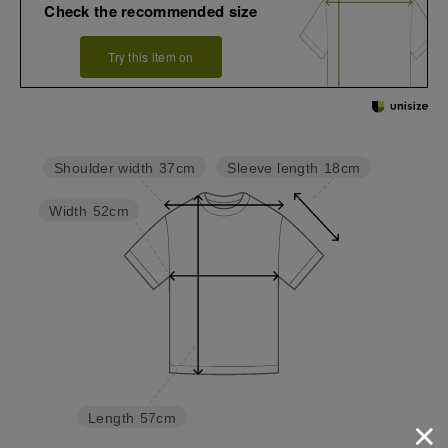
Check the recommended size
Try this item on
Sleeve length
18cm
Shoulder width
37cm
Width
52cm
Length
57cm