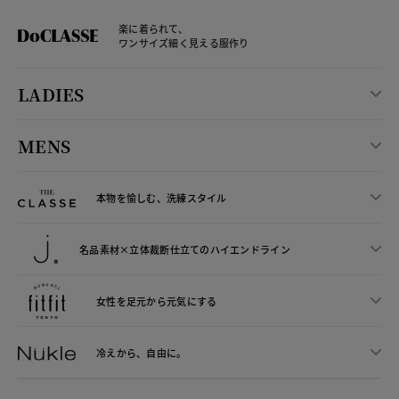
楽に着られて、
ワンサイズ細く見える服作り
LADIES
MENS
本物を愉しむ、洗練スタイル
名品素材×立体裁断仕立ての
ハイエンドライン
女性を足元から
元気にする
冷えから、
自由に。