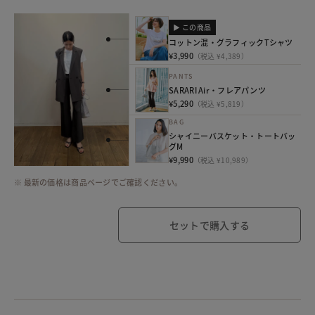
▶ この商品
コットン混・グラフィックTシャツ
¥3,990
（税込 ¥4,389）
PANTS
SARARI Air・フレアパンツ
¥5,290
（税込 ¥5,819）
BAG
シャイニーバスケット・トートバッ
グM
¥9,990
（税込 ¥10,989）
※ 最新の価格は商品ページでご確認ください。
セットで購入する