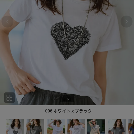
1
|
51
006 ホワイトｘブラック
1
51