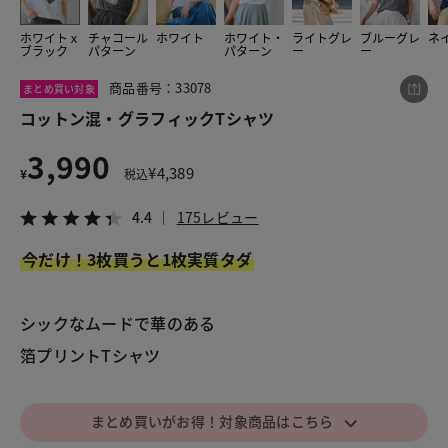
ホワイトｘ
チャコール
ホワイト
ホワイト・
ライトグレ
ブルーグレ
ネ
ブラック
パターン
パターン
ー
ー
この商品をシェアする
商品番号：33078
まとめ買い対象
コットン混・グラフィックTシャツ
コットン混・グラフィックTシャツ
3,990
¥3,990
税込¥4,389
¥
4,389
¥
税込
4.4
175レビュー
4.4
175レビュー
今だけ！3枚買うと1枚実質タダ
LINE
X
メール
シックなムードで華のある
箔プリントTシャツ
⌵
まとめ買いがお得！対象商品はこちら