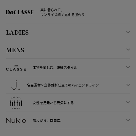
楽に着られて、
ワンサイズ細く見える服作り
LADIES
MENS
本物を愉しむ、洗練スタイル
名品素材×立体裁断仕立ての
ハイエンドライン
女性を足元から
元気にする
冷えから、
自由に。