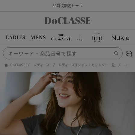
88時間限定セール
LADIES
MENS
DoCLASSE
レディース
レディース Tシャツ・カットソー一覧
コット