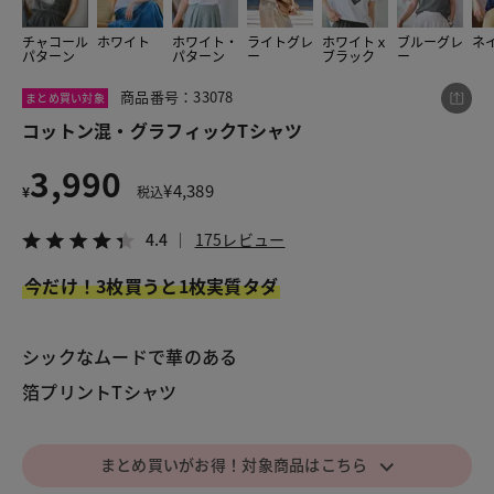
チャコール
ホワイト
ホワイト・
ライトグレ
ホワイトｘ
ブルーグレ
ネ
パターン
パターン
ー
ブラック
ー
この商品をシェアする
商品番号：33078
まとめ買い対象
コットン混・グラフィックTシャツ
コットン混・グラフィックTシャツ
3,990
¥3,990
税込¥4,389
¥
4,389
¥
税込
4.4
175レビュー
4.4
175レビュー
今だけ！3枚買うと1枚実質タダ
LINE
X
メール
シックなムードで華のある
箔プリントTシャツ
⌵
まとめ買いがお得！対象商品はこちら