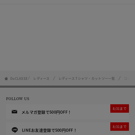
DoCLASSE
レディース
レディース Tシャツ・カットソー一覧
コット
FOLLOW US
8/31まで
メルマガ登録で500円OFF！
8/31まで
LINEお友達登録で500円OFF！