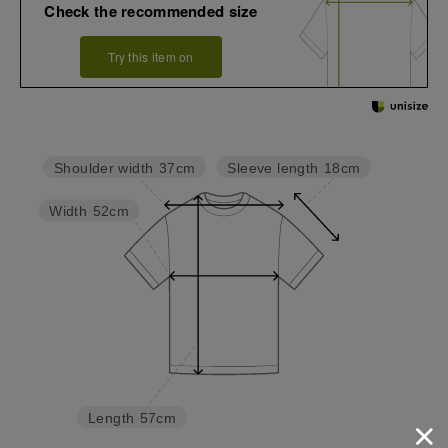
Check the recommended size
Try this item on
Sleeve length
18cm
Shoulder width
37cm
Width
52cm
Length
57cm