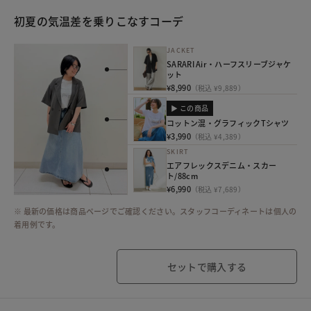
初夏の気温差を乗りこなすコーデ
JACKET
SARARI Air・ハーフスリーブジャケ
ット
¥8,990
（税込 ¥9,889）
▶ この商品
コットン混・グラフィックTシャツ
¥3,990
（税込 ¥4,389）
SKIRT
エアフレックスデニム・スカー
ト/88cm
¥6,990
（税込 ¥7,689）
※ 最新の価格は商品ページでご確認ください。スタッフコーディネートは個人の
着用例です。
セットで購入する