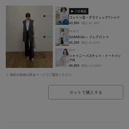
▶ この商品
コットン混・グラフィックTシャツ
¥3,990
（税込 ¥4,389）
PANTS
SARARI Air・フレアパンツ
¥5,290
（税込 ¥5,819）
BAG
シャイニーバスケット・トートバッ
グM
¥9,990
（税込 ¥10,989）
※ 最新の価格は商品ページでご確認ください。
セットで購入する