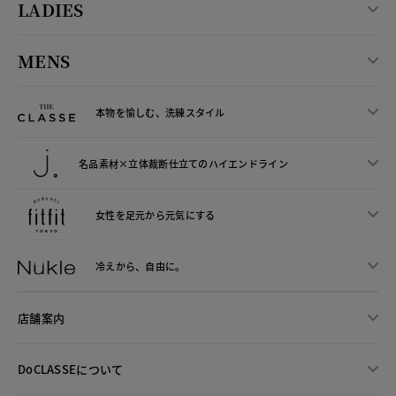
LADIES
MENS
本物を愉しむ、洗練スタイル
名品素材×立体裁断仕立ての
ハイエンドライン
女性を足元から
元気にする
冷えから、
自由に。
店舗案内
DoCLASSEについて