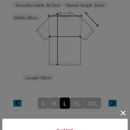
Sleeve length
18cm
Shoulder width
38.5cm
Width
48cm
Length
59cm
S
M
L
XL
XXL