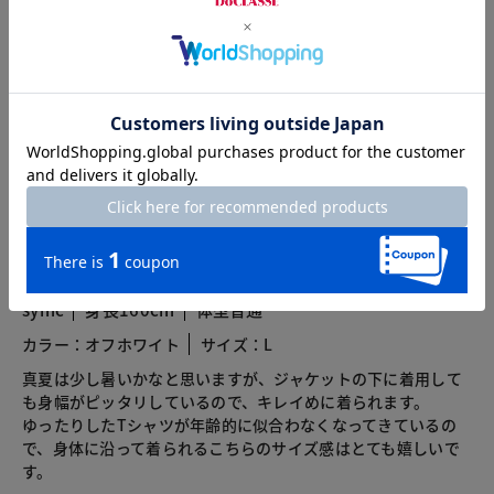
カスタマーレビュー
総合評価
4.4
10レビュー
2026.08.05
symc
身長160cm
体型普通
カラー：オフホワイト
サイズ：L
真夏は少し暑いかなと思いますが、ジャケットの下に着用して
も身幅がピッタリしているので、キレイめに着られます。
ゆったりしたTシャツが年齢的に似合わなくなってきているの
で、身体に沿って着られるこちらのサイズ感はとても嬉しいで
す。