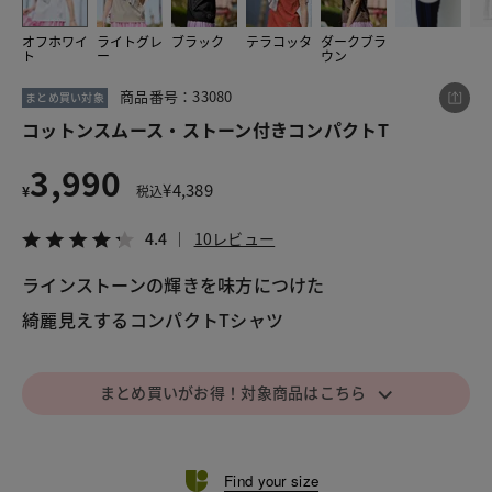
オフホワイ
ライトグレ
ブラック
テラコッタ
ダークブラ
ト
ー
ウン
この商品をシェアする
商品番号：33080
まとめ買い対象
コットンスムース・ストーン付きコンパクトT
コットンスムース・ストーン付きコンパクトT
3,990
¥3,990
税込¥4,389
¥
4,389
¥
税込
4.4
10レビュー
4.4
10レビュー
ラインストーンの輝きを味方につけた
綺麗見えするコンパクトTシャツ
LINE
X
メール
⌵
まとめ買いがお得！対象商品はこちら
Find your size