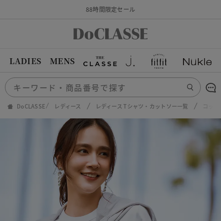
88時間限定セール
LADIES
MENS
DoCLASSE
レディース
レディース Tシャツ・カットソー一覧
コット