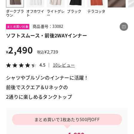
ダークブラ
オフホワイ
ライトグレ
ブラック
テラコッタ
ウン
ト
ー
この商品をシェアする
商品番号：33082
まとめ買い対象
ソフトスムース・前後2WAYインナー
ソフトスムース・前後2WAYインナー
2,490
¥2,490
税込¥2,739
¥
2,739
¥
税込
4.5
10レビュー
4.5
10レビュー
シャツやブルゾンのインナーに活躍！
前後でスクエア＆Uネックの
LINE
X
メール
2通りに楽しめるタンクトップ
まとめ買いで1枚あたり500円OFF