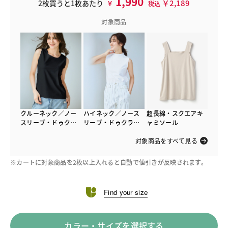
1,990
￥2,189
2枚買うと1枚あたり
￥
税込
対象商品
クルーネック／ノー
ハイネック／ノース
超長綿・スクエアキ
スリーブ・ドゥクラ
リーブ・ドゥクラッ
ャミソール
ッセTシャツ
セTシャツ
対象商品をすべて見る
※カートに対象商品を2枚以上入れると自動で値引きが反映されます。
Find your size
カラー・サイズを選択する