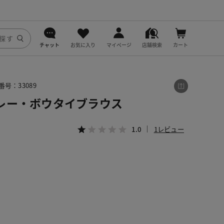
チャット
お気に入り
マイページ
店舗検索
カート
DoCLASSE
番号：33089
j.
レー・ボウタイブラウス
fitfit
1.0
1レビュー