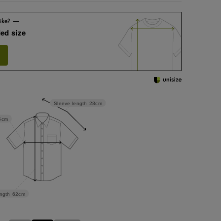
ed size
Sleeve length
28cm
5cm
ngth
62cm