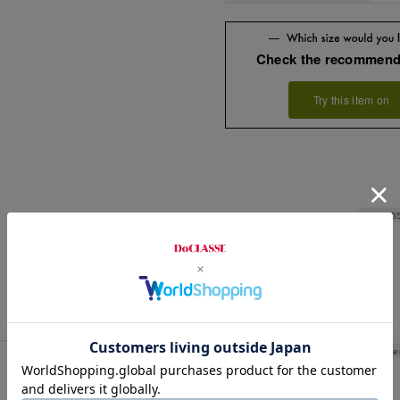
Check the recommend
Try this item on
Width
5
Le