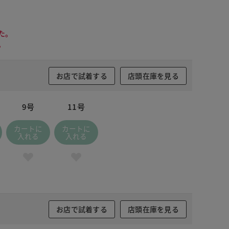
た。
。
お店で試着する
店頭在庫を見る
9号
11号
カートに
カートに
入れる
入れる
お店で試着する
店頭在庫を見る
ドナイトブルー