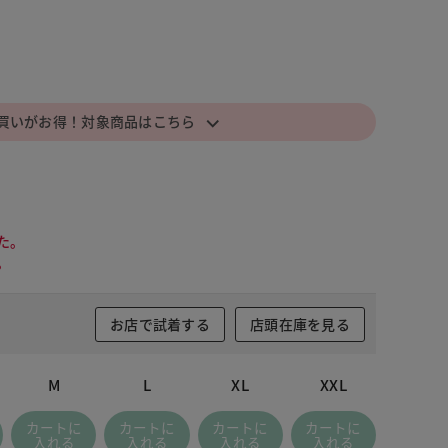
⌵
買いがお得！対象商品はこちら
た。
。
お店で試着する
店頭在庫を見る
M
L
XL
XXL
ライトグレー
カートに
カートに
カートに
カートに
入れる
入れる
入れる
入れる