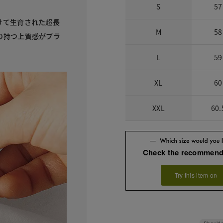
S
57
けて生育された超長
M
58
の持つ上質感がブラ
L
59
XL
60
XXL
60.
Check the recommend
Try this item on