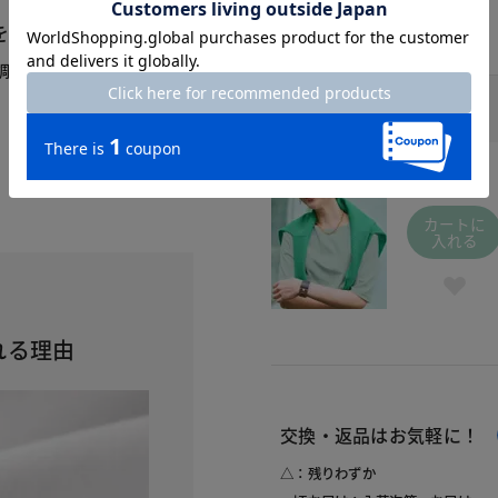
を華奢魅せ
調整。二の腕まわりがぴっ
グリーングレー / 581
￥3,990
(税込
￥4,389
)
S
カートに
入れる
れる理由
交換・返品はお気軽に！
△：残りわずか