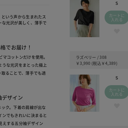
S
カートに
」という声から生まれたス
入れる
ーな光沢が美しく、薄手で
価格でお届け！
ピマコットンだけを使用。
ラズベリー / 308
￥3,990
(税込
￥4,389
)
ような光沢をまとった極上
り取ることで、薄手でも透
S
カートに
入れる
袖デザイン
ネック。下着の肩線が出な
インでもきれいに決まると
見えする五分袖デザイン