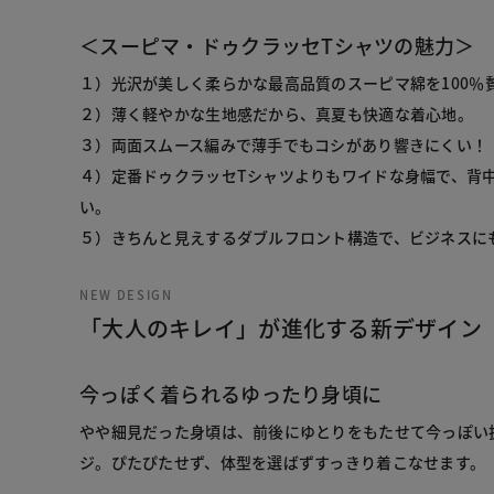
＜スーピマ・ドゥクラッセTシャツの魅力＞
１）光沢が美しく柔らかな最高品質のスーピマ綿を100％
２）薄く軽やかな生地感だから、真夏も快適な着心地。
３）両面スムース編みで薄手でもコシがあり響きにくい！
４）定番ドゥクラッセTシャツよりもワイドな身幅で、背
い。
５）きちんと見えするダブルフロント構造で、ビジネスに
NEW DESIGN
「大人のキレイ」が進化する新デザイン
今っぽく着られるゆったり身頃に
やや細見だった身頃は、前後にゆとりをもたせて今っぽい
ジ。ぴたぴたせず、体型を選ばずすっきり着こなせます。