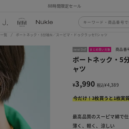
88時間限定セール
ー一覧
ボートネック・5分袖N／スーピマ・ドゥクラッセTシャツ
商品番号
new! DoT
まとめ買い対象
ボートネック・5
ャツ
3,990
¥
¥
4,389
税込
今だけ！3枚買うと1枚実
最高品質のスーピマ綿で仕
薄く、軽く、涼しい