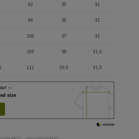
92
35
31
96
36
31
100
37
31
105
38
31.5
5
111
39.5
31.5
ed size