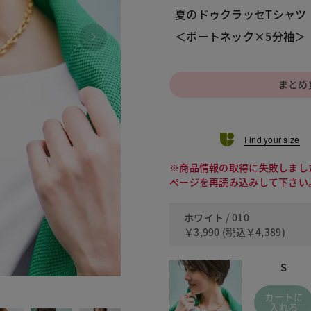
夏のドゥクラッセTシャツ
＜ボートネック×5分袖＞
まとめ
Find your size
※商品情報の取得に失敗しまし
ページを再読み込みして下さい
ホワイト / 010
￥3,990
(税込
￥4,389
)
S
030 
カートに
入れる