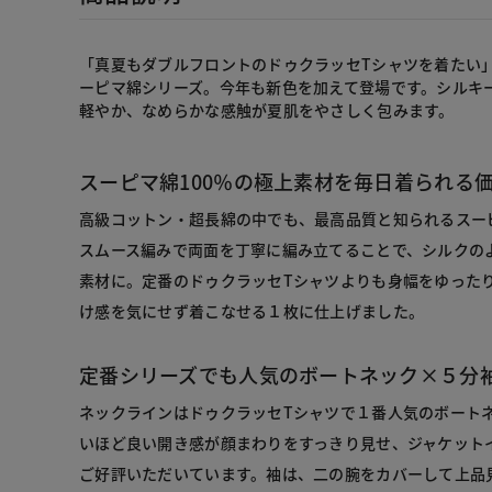
「真夏もダブルフロントのドゥクラッセTシャツを着たい
ーピマ綿シリーズ。今年も新色を加えて登場です。シルキ
軽やか、なめらかな感触が夏肌をやさしく包みます。
スーピマ綿100％の極上素材を毎日着られる
高級コットン・超長綿の中でも、最高品質と知られるスー
スムース編みで両面を丁寧に編み立てることで、シルクの
素材に。定番のドゥクラッセTシャツよりも身幅をゆった
け感を気にせず着こなせる１枚に仕上げました。
定番シリーズでも人気のボートネック×５分
ネックラインはドゥクラッセTシャツで１番人気のボート
いほど良い開き感が顔まわりをすっきり見せ、ジャケット
ご好評いただいています。袖は、二の腕をカバーして上品