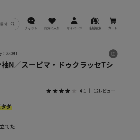
チャット
お気に入り
マイページ
店舗検索
カート
DoCLASSE
：33091
j.
分袖N／スーピマ・ドゥクラッセTシ
fitfit
4.1
12レビュー
質タダ
立てた