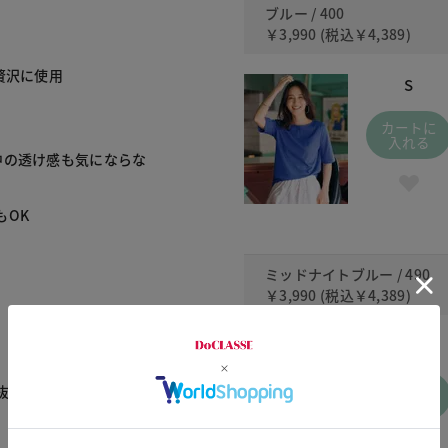
ブルー / 400
￥3,990
(税込
￥4,389
)
贅沢に使用
S
カートに
入れる
中の透け感も気にならな
もOK
ミッドナイトブルー / 490
￥3,990
(税込
￥4,389
)
S
カートに
抜け感シルエットにチェン
入れる