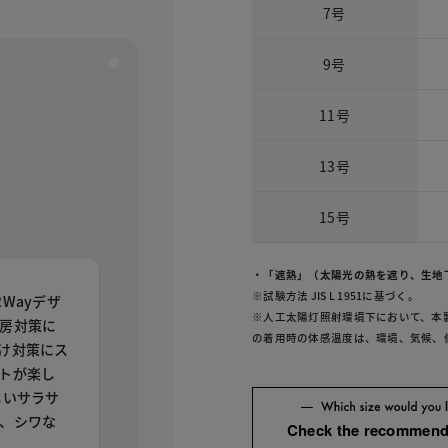
7号
9号
11号
13号
15号
・「遮熱」（太陽光の熱を遮り、生地下
※試験方法 JIS L 1951に基づく。
Wayデザ
※人工太陽灯照射環境下において、本
房対策に
の着用時の体感温度は、環境、気候、
け対策にス
トが楽し
しいサラサ
、シワな
Check the recommend