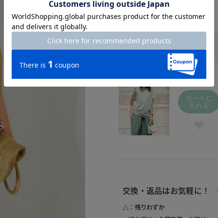
ブルーグリーン / 505
￥3,490
(税込
￥3,839
)
7号
カートに
入れる
交換・返品はお気軽に！
△：残りわずか