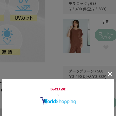
テラコッタ / 673
￥3,490
(税込
￥3,839
)
7号
カートに
入れる
ダークグリーン / 560
ン
￥3,490
(税込
￥3,839
)
たタックが美しいドレープ
7号
ちらを前にしても着られる２
カートに
入れる