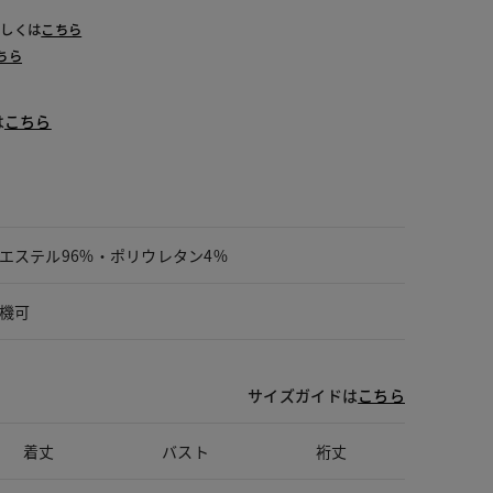
詳しくは
こちら
ちら
は
こちら
エステル96%・ポリウレタン4%
機可
サイズガイドは
こちら
着丈
バスト
裄丈