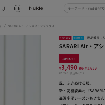
覧
SARARI Air・アシメタックブラウス
商品番号：33
time sale
洗濯機可
SARARI Air
18
3,490
¥
¥
3,839
税込
¥
4,290
税込
¥4,719
風、ふきぬける服。
新・高機能素材『SARARIA
高温多湿シーズンもきちん