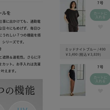
7号
ールを
カートに
入れる
仕事に出かけても、通勤電
な日々にもめげず、毎日ひ
にうれしい７つの機能を搭
r』シリーズです。
命
ミッドナイトブルー / 490
￥3,490
(税込
￥3,839
)
と遮熱＆速乾性。さらに汗
をカット。お手入れは洗濯
7号
を叶えます。
カートに
入れる