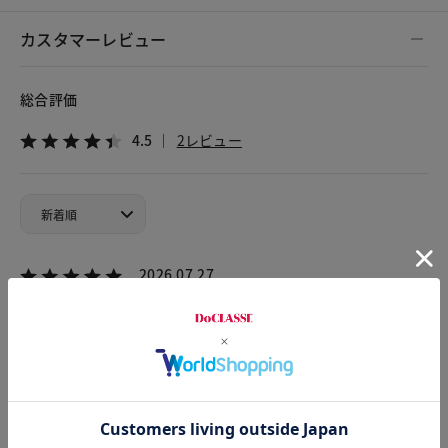
カスタマーレビュー
総合評価
4.5
2レビュー
2026.07.27
るみちゃん
身長164.5cm
体型大柄
カラー：ブラック×ホワイト
サイズ：XXL
パールがいっぱいついており めっちゃオシャレです。高見え
します。