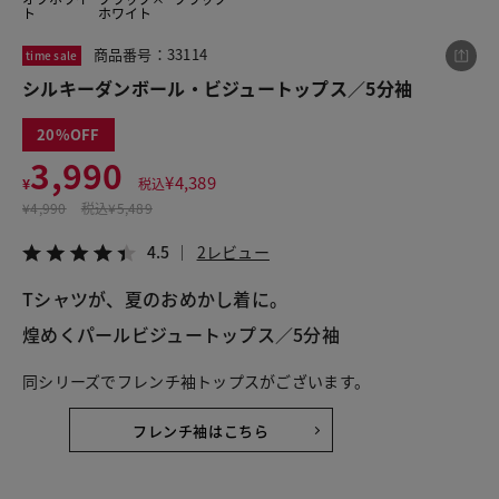
ト
ホワイト
商品番号：33114
time sale
この商品をシェアする
シルキーダンボール・ビジュートップス／5分袖
20
シルキーダンボール・ビジュートップス／5分袖
3,990
¥3,990
税込¥4,389
¥
4,389
¥
税込
4.5
2レビュー
¥
4,990
税込
¥5,489
4.5
2レビュー
Tシャツが、夏のおめかし着に。
LINE
X
メール
煌めくパールビジュートップス／5分袖
同シリーズでフレンチ袖トップスがございます。
フレンチ袖はこちら