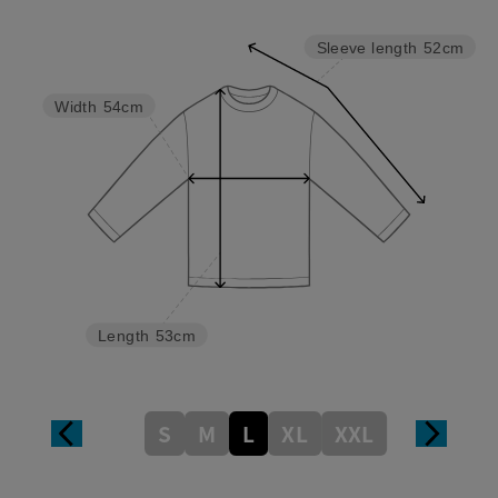
Sleeve length
52cm
Width
54cm
Length
53cm
S
M
L
XL
XXL