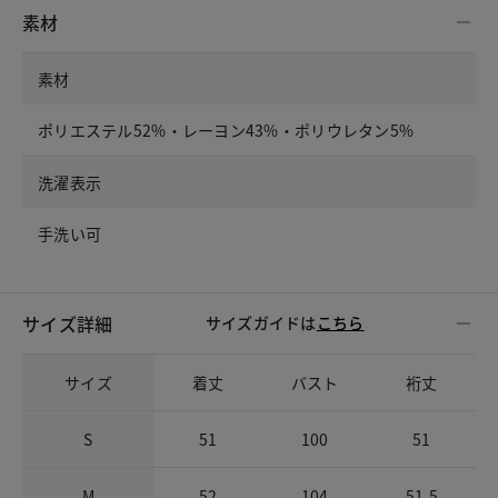
素材
素材
ポリエステル52%・レーヨン43%・ポリウレタン5%
洗濯表示
手洗い可
サイズ詳細
サイズガイドは
こちら
サイズ
着丈
バスト
裄丈
S
51
100
51
M
52
104
51.5