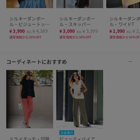
シルキーダンボー
シルキーダンボー
シルキーダン
ル・ビジュートップ
ル・スキッパー
ル・ワイドT
ス／フレンチ袖
¥
3,990
￥4,389
¥
3,090
￥3,399
¥
1,990
￥2,
税込
税込
税込
通常価格から20%OFF
通常価格から38%OFF
通常価格から50%OF
コーディネートにおすすめ
洗濯機可
ドライタッチ・切替
ビューティバイア