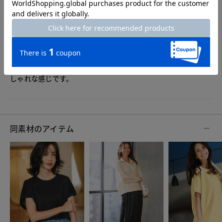
2026.07.26
ringoringo
身長159cm
体型普通
カラー：ブラック×ホワイト
サイズ：L
厚めの生地ですが、透けなくて良いです。首元、袖の飾りもお
しゃれな感じです。
同素材のアイテム