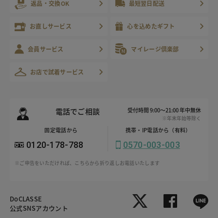
返品・交換OK
最短翌日配送
お直しサービス
心を込めたギフト
会員サービス
マイレージ倶楽部
お店で試着サービス
電話でご相談
受付時間 9:00～21:00 年中無休
※年末年始等除く
固定電話から
携帯・IP電話から（有料）
0120-178-788
0570-003-003
※ご申告をいただければ、こちらから折り返しお電話いたします
DoCLASSE
公式SNSアカウント