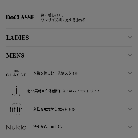
楽に着られて、
ワンサイズ細く見える服作り
LADIES
MENS
本物を愉しむ、洗練スタイル
名品素材×立体裁断仕立ての
ハイエンドライン
女性を足元から
元気にする
冷えから、
自由に。