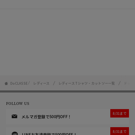
DoCLASSE
レディース
レディース Tシャツ・カットソー一覧
ドット
FOLLOW US
8/31まで
メルマガ登録で500円OFF！
8/31まで
LINEお友達登録で500円OFF！