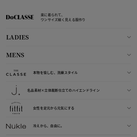
楽に着られて、
ワンサイズ細く見える服作り
LADIES
MENS
本物を愉しむ、洗練スタイル
名品素材×立体裁断仕立ての
ハイエンドライン
女性を足元から
元気にする
冷えから、
自由に。