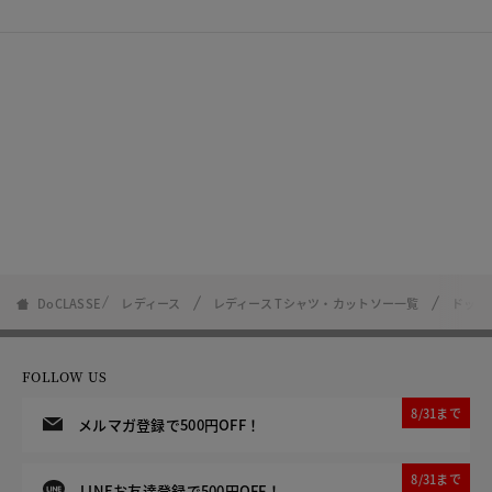
DoCLASSE
レディース
レディース Tシャツ・カットソー一覧
ドット
FOLLOW US
8/31まで
メルマガ登録で500円OFF！
8/31まで
LINEお友達登録で500円OFF！