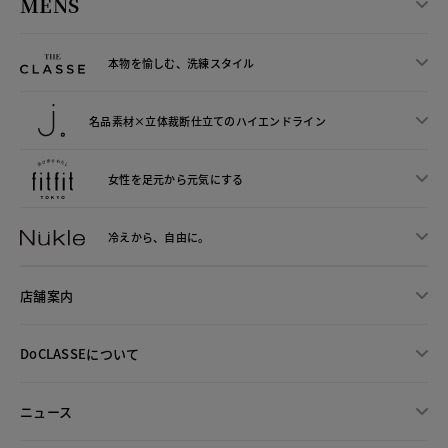
MENS
本物を愉しむ、洗練スタイル
名品素材×立体裁断仕立ての
ハイエンドライン
女性を足元から
元気にする
冷えから、
自由に。
店舗案内
DoCLASSEについて
ニュース