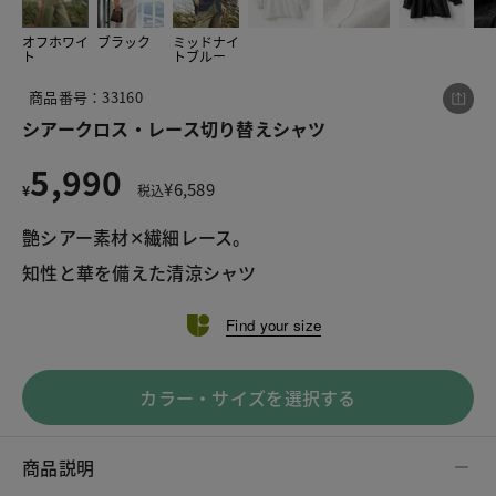
オフホワイ
ブラック
ミッドナイ
ト
トブルー
この商品をシェアする
商品番号：33160
シアークロス・レース切り替えシャツ
シアークロス・レース切り替えシャツ
5,990
¥5,990
税込¥6,589
¥
6,589
¥
税込
艶シアー素材✕繊細レース。
知性と華を備えた清涼シャツ
Find your size
LINE
X
メール
カラー・サイズを選択する
商品説明