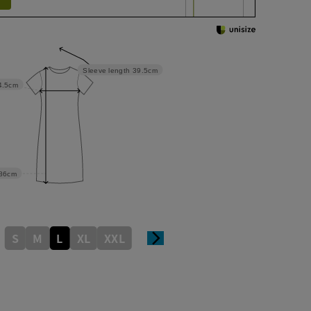
Sleeve length
39.5cm
4.5cm
86cm
S
M
L
XL
XXL