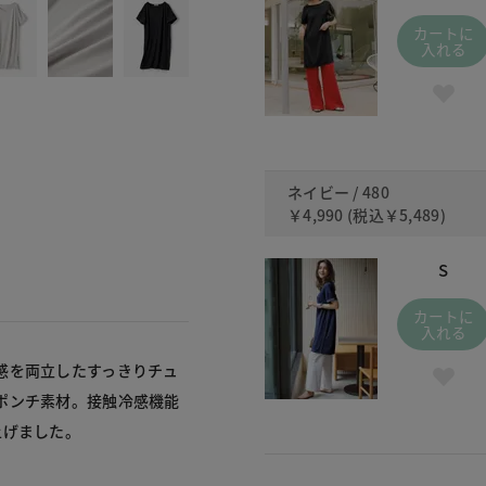
カートに
入れる
ネイビー / 480
￥4,990
(税込
￥5,489
)
S
カートに
入れる
感を両立したすっきりチュ
ポンチ素材。接触冷感機能
上げました。