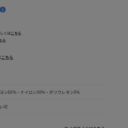
詳しくは
こちら
ちら
は
こちら
ヨン65%・ナイロン30%・ポリウレタン5%
い可