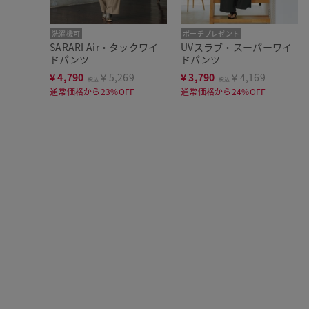
洗濯機可
ポーチプレゼント
SARARI Air・タックワイ
UVスラブ・スーパーワイ
洗濯機可
ドパンツ
ドパンツ
¥
4,790
￥5,269
¥
3,790
￥4,169
税込
税込
通常価格から23%OFF
通常価格から24%OFF