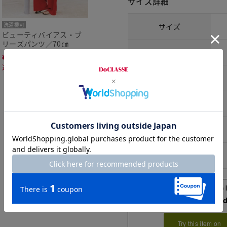
サイズ詳細
洗濯機可
サイズ
ビューティバイアス・ブ
リーズパンツ／70㎝
S
¥
4,790
￥5,269
税込
通常価格から40%OFF
M
L
XL
XXL
Check the recommend
Try this item on