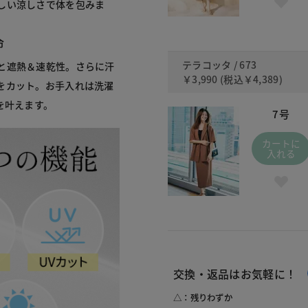
しい涼しさで体を包みま
命
テラコッタ / 673
と遮熱＆速乾性。さらに汗
￥3,990
(税込
￥4,389
)
をカット。お手入れは洗濯
を叶えます。
7号
カートに
入れる
交換・返品はお気軽に！
△：残りわずか