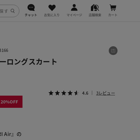
チャット
お気に入り
マイページ
店舗検索
カート
DoCLASSE
j.
166
・ナローロングスカート
fitfit
4.6
3レビュー
20
 Air』の