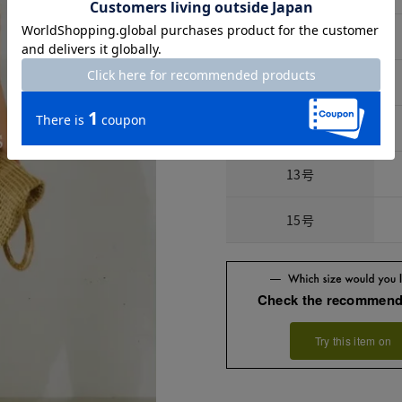
7号
9号
11号
13号
15号
Check the recommend
Try this item on