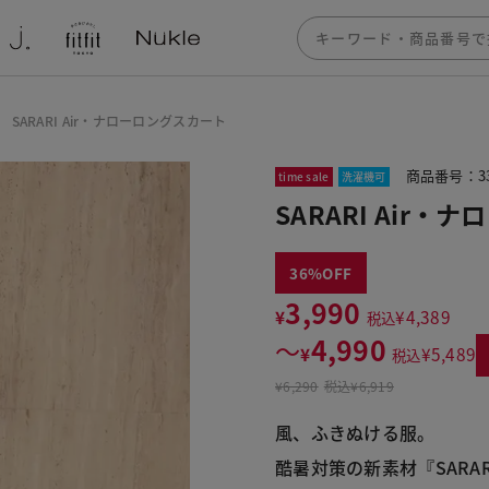
SARARI Air・ナローロングスカート
商品番号：33
time sale
洗濯機可
SARARI Air
36
3,990
¥
¥
4,389
税込
4,990
〜
¥
¥
5,489
税込
¥
6,290
税込
¥6,919
風、ふきぬける服。
酷暑対策の新素材『SARARI