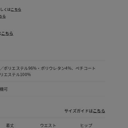
詳しくは
こちら
ちら
は
こちら
／ポリエステル96%・ポリウレタン4%、ペチコート
リエステル100%
機可
サイズガイドは
こちら
着丈
ウエスト
ヒップ