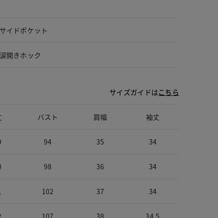
サイドポケット
涙開きホック
サイズガイドは
こちら
丈
バスト
肩幅
袖丈
9
94
35
34
0
98
36
34
1
102
37
34
2
107
38
34.5