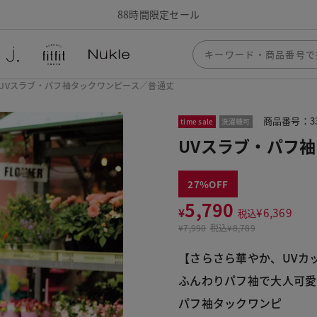
88時間限定セール
UVスラブ・パフ袖タックワンピース／普通丈
商品番号：33
time sale
洗濯機可
UVスラブ・パフ
27
5,790
¥
¥
6,369
税込
¥
7,990
税込
¥8,789
【さらさら華やか、UVカ
ふんわりパフ袖で大人可愛
パフ袖タックワンピ