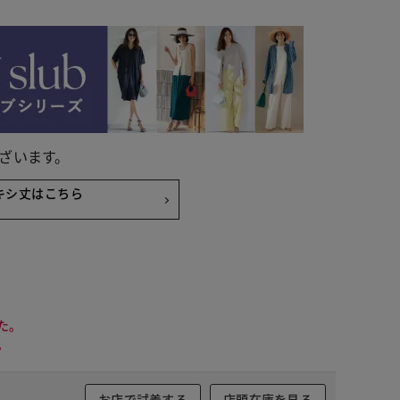
ざいます。
キシ丈はこちら
た。
。
ック×ベージュ
お店で試着する
店頭在庫を見る