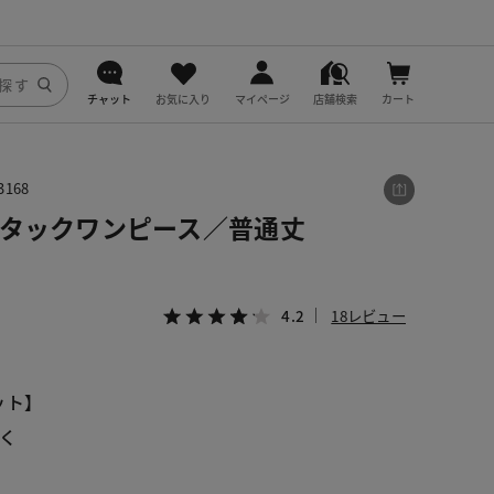
チャット
お気に入り
マイページ
店舗検索
カート
DoCLASSE
168
j.
袖タックワンピース／普通丈
fitfit
4.2
18レビュー
ット】
く