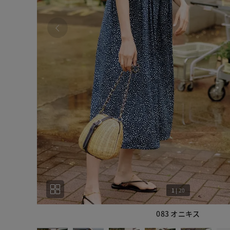
1
|
20
083 オニキス