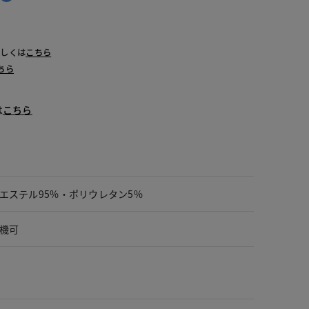
詳しくは
こちら
ちら
は
こちら
エステル95%・ポリウレタン5%
機可