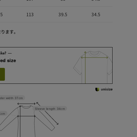
.5
113
39.5
34.5
なります。
ed size
der width
37cm
Sleeve length
34cm
1cm