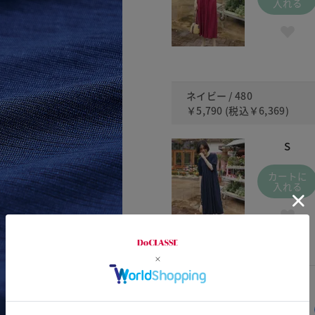
入れる
ネイビー / 480
￥5,790
(税込
￥6,369
)
S
カートに
入れる
交換・返品はお気軽に！