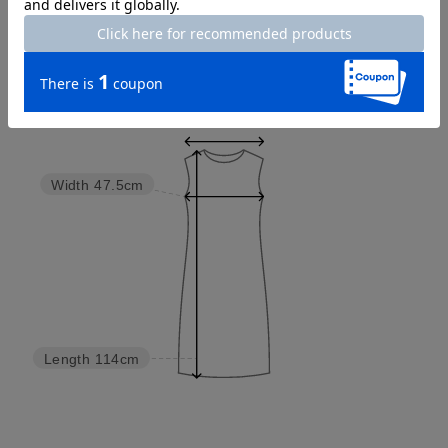
Try this item on
Shoulder width
39cm
Width
47.5cm
Length
114cm