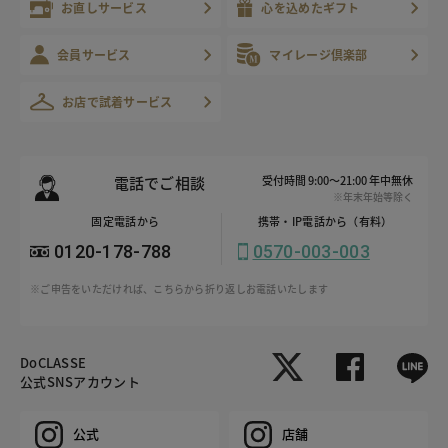
お直しサービス
心を込めたギフト
会員サービス
マイレージ倶楽部
お店で試着サービス
電話でご相談
受付時間 9:00～21:00 年中無休
※年末年始等除く
固定電話から
携帯・IP電話から（有料）
0120-178-788
0570-003-003
※ご申告をいただければ、こちらから折り返しお電話いたします
DoCLASSE
公式SNSアカウント
公式
店舗