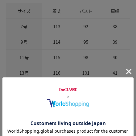
サイズ
着丈
バスト
肩幅
7号
113
92
38
9号
114
95
39
11号
115
98
40
13号
116
101
41
お店で試着する
チャット相談をする
店頭在庫を見る
Check the recommended size