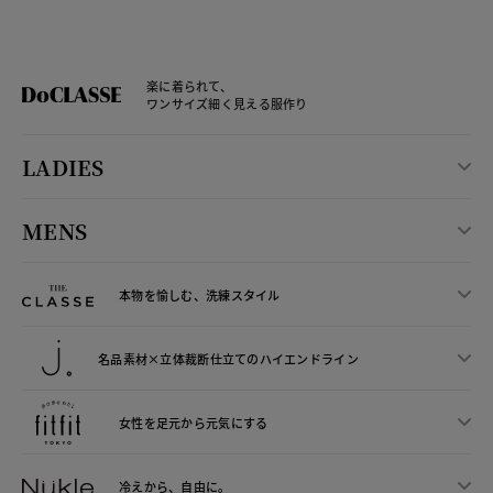
楽に着られて、
ワンサイズ細く見える服作り
LADIES
MENS
本物を愉しむ、洗練スタイル
名品素材×立体裁断仕立ての
ハイエンドライン
女性を足元から
元気にする
冷えから、
自由に。