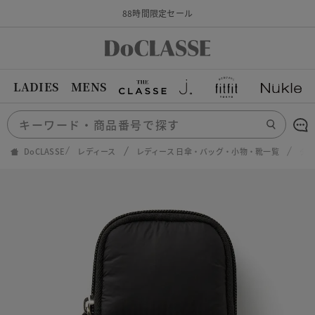
88時間限定セール
LADIES
MENS
DoCLASSE
レディース
レディース 日傘・バッグ・小物・靴一覧
ダ