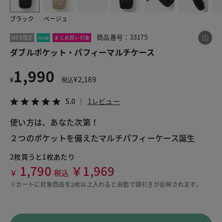
ブラック
ベージュ
この商品をシェアする
商品番号：33175
WEB限定
new
まとめ買い対象
ダブルポケット・パフィーマルチケース
ダブルポケット・パフィーマルチケース
1,990
¥1,990
税込¥2,189
¥
2,189
¥
税込
5.0
1レビュー
5.0
1レビュー
使い方は、あなた次第！

２つのポケットを備えたマルチパフィーケース誕生
LINE
X
メール
2枚買うと1枚あたり
1,790
￥1,969
￥
税込
※カートに対象商品を2枚以上入れると自動で値引きが反映されます。