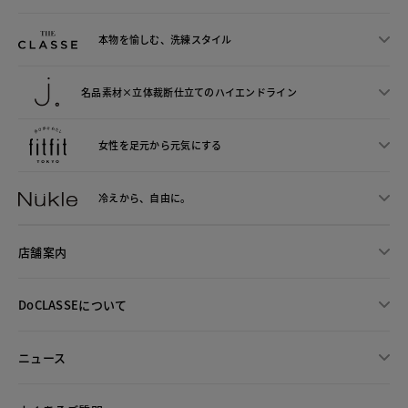
本物を愉しむ、洗練スタイル
名品素材×立体裁断仕立ての
ハイエンドライン
女性を足元から
元気にする
冷えから、
自由に。
店舗案内
DoCLASSEについて
ニュース