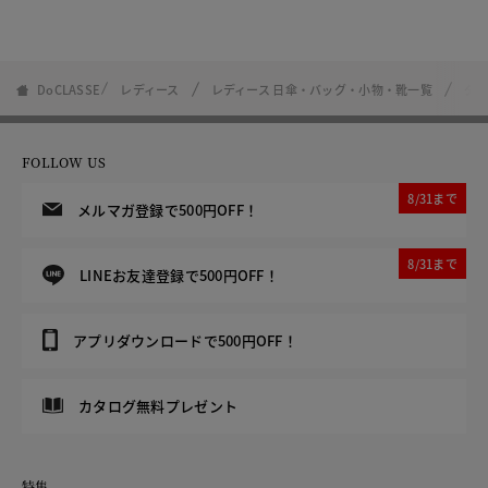
DoCLASSE
レディース
レディース 日傘・バッグ・小物・靴一覧
ダ
FOLLOW US
8/31まで
メルマガ登録で500円OFF！
8/31まで
LINEお友達登録で500円OFF！
アプリダウンロードで500円OFF！
カタログ無料プレゼント
特集