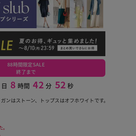
88時間限定SALE
終了まで
8
42
51
日
時間
分
秒
ディガンはストーン、トップスはオフホワイトです。
ライトグレー
た。
。