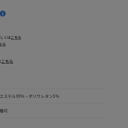
詳しくは
こちら
ちら
は
こちら
エステル95%・ポリウレタン5%
機可