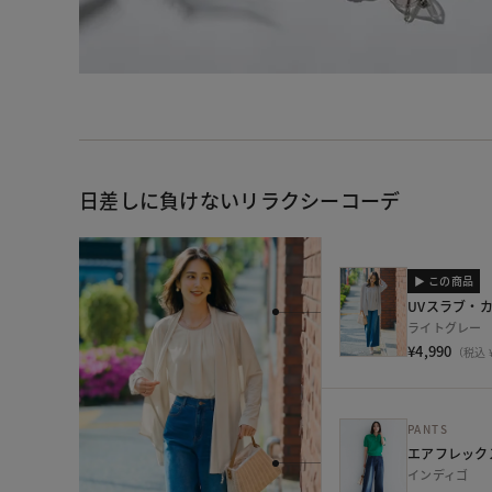
日差しに負けないリラクシーコーデ
▶ この商品
UVスラブ・
ライトグレー
¥4,990
（税込 ¥
PANTS
エアフレック
インディゴ