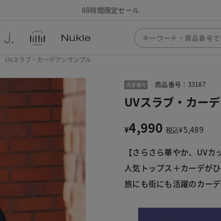
88時間限定セール
UVスラブ・カーデアンサンブル
商品番号：33187
洗濯機可
UVスラブ・カー
4,990
¥
¥
5,489
税込
【さらさら華やか、UVカ
人気トップス＋カーデがひ
旅にも街にも活躍のカーデ