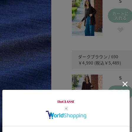
S
カートに
入れる
ダークブラウン / 690
￥4,990
(税込
￥5,489
)
S
カートに
入れる