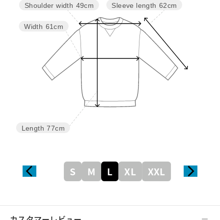
Sleeve length
62cm
Shoulder width
49cm
Width
61cm
Length
77cm
S
M
L
XL
XXL
カスタマーレビュー