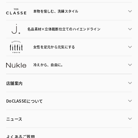
本物を愉しむ、洗練スタイル
名品素材×立体裁断仕立ての
ハイエンドライン
女性を足元から
元気にする
冷えから、
自由に。
店舗案内
DoCLASSEについて
ニュース
よくあるご質問