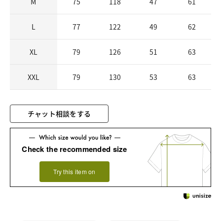
M
75
118
47
61
L
77
122
49
62
XL
79
126
51
63
XXL
79
130
53
63
チャット相談をする
Check the recommended size
Try this item on