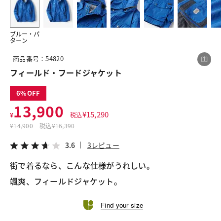
ブルー・パ
この商品をシェアする
ターン
商品番号：54820
フィールド・フードジャケット
フィールド・フードジャケット
¥13,900
税込¥15,290
3.6
3レビュー
6
13,900
¥
15,290
¥
税込
¥
14,900
税込
¥16,390
3.6
3レビュー
LINE
X
メール
街で着るなら、こんな仕様がうれしい。

颯爽、フィールドジャケット。
Find your size