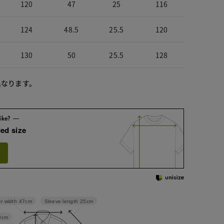
120
47
25
116
124
48.5
25.5
120
130
50
25.5
128
異なります。
ed size
Sleeve length
25cm
r width
47cm
0cm