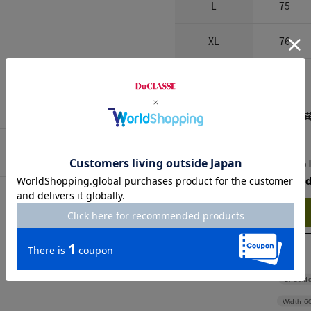
L
75
XL
76
XXL
76
※商品によって、柄の出方が
Check the recommend
Try this item on
Shoulde
Width
6