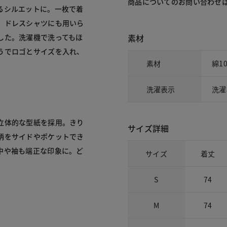
商品についてのお問い合わせ
るシルエットに。一枚で着
。ドレスシャツにも用いら
素材
した。洗濯機で洗ってもほ
うでロゴとサイズを入れ、
素材
綿1
洗濯表示
洗濯
立体的な型紙を採用。きり
サイズ詳細
柄をサイドやポケットでき
中や袖も端正な印象に。ど
サイズ
着丈
S
74
M
74