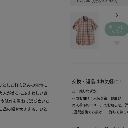
￥2,200
(税込
￥2,420
)
600
S
カートに
入れる
交換・返品はお気軽に！
りとした打ち込みの生地に
△：残りわずか
大人が着るにふさわしい質
～頃お届け：入荷次第、お届け。
トや試作を重ねて選びぬいた
再入荷予約：メールでお知らせ。
凹凸の幅や大きさも、ひと
1週間前後でお届け： 詳しくは
こ