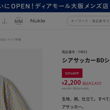
BDシャツ/半袖
商品番号：54832
シアサッカーBDシ
55
2,200
¥
¥
2,420
税込
¥
4,990
税込
¥5,489
生地、柄、仕立て。すべて
アサッカー。