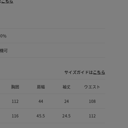
は
こちら
00％
機可
サイズガイドは
こちら
胸囲
肩幅
袖丈
ウエスト
112
44
24
108
116
45.5
24.5
112