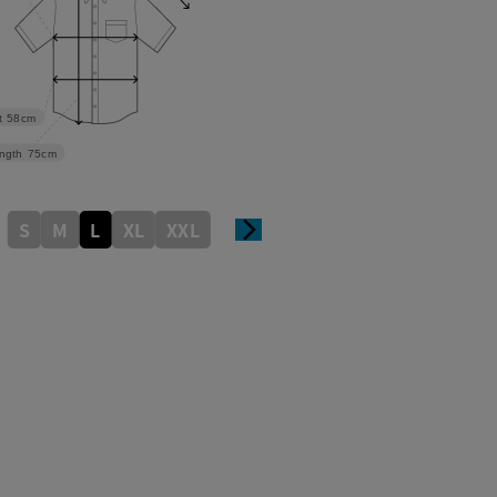
t
58cm
ngth
75cm
S
M
L
XL
XXL