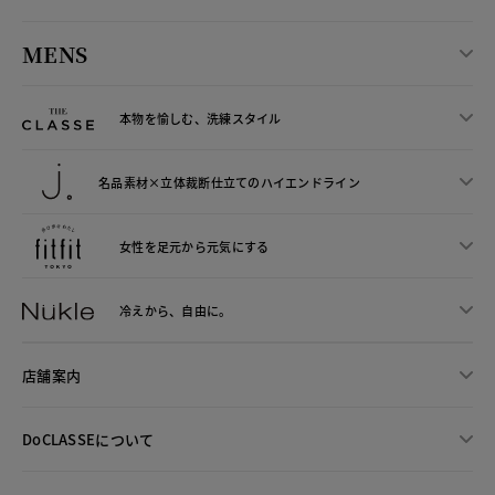
MENS
本物を愉しむ、洗練スタイル
名品素材×立体裁断仕立ての
ハイエンドライン
女性を足元から
元気にする
冷えから、
自由に。
店舗案内
DoCLASSEについて