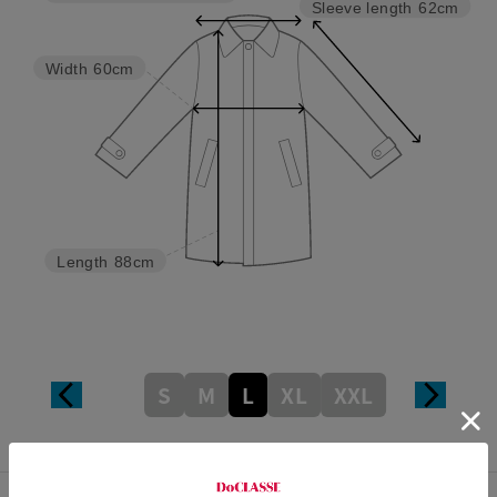
Sleeve length
62cm
Width
60cm
Length
88cm
S
M
L
XL
XXL