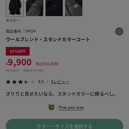
ネイビー
この商品をシェアする
商品番号：54924
ウールブレンド・スタンドカラーコート
ウールブレンド・スタンドカラーコート
¥9,900
税込¥10,890
33
3.5
4レビュー
9,900
¥
10,890
¥
税込
¥
14,900
税込
¥16,390
3.5
4レビュー
LINE
X
メール
Find your size
カラー・サイズを選択する