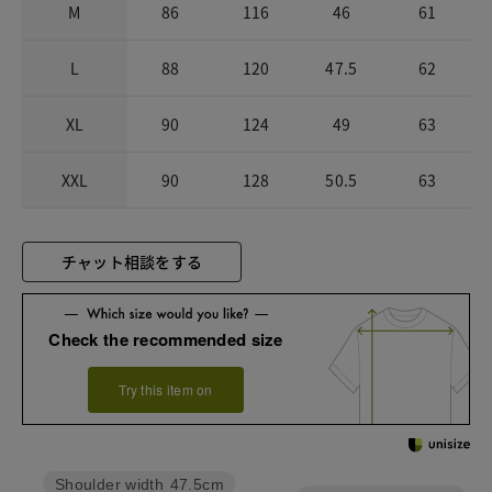
M
86
116
46
61
L
88
120
47.5
62
XL
90
124
49
63
XXL
90
128
50.5
63
チャット相談をする
Check the recommended size
Try this item on
Shoulder width
47.5cm