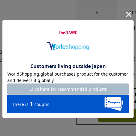
S
71.
M
74
L
74
色や生地の風合いがイメー
XL
76
た外出の際にも着用するこ
XXL
76
Check the recommend
Try this item on