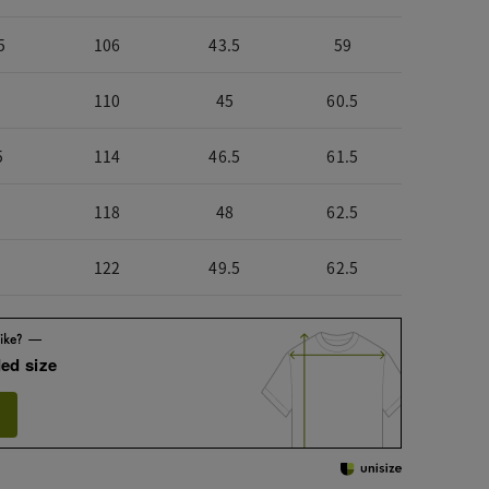
5
106
43.5
59
110
45
60.5
5
114
46.5
61.5
118
48
62.5
122
49.5
62.5
ed size