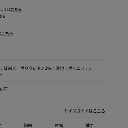
詳しくは
こちら
ちら
は
こちら
：綿98% ポリウレタン2%／ 裏地：ポリエステル
%
い可
サイズガイドは
こちら
丈
胸囲
肩幅
袖丈