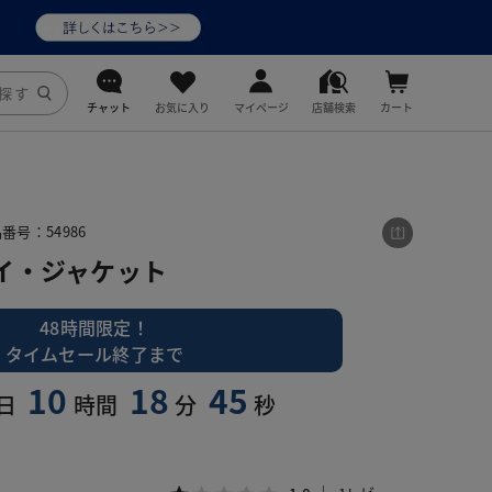
チャット
お気に入り
マイページ
店舗検索
カート
DoCLASSE
j.
番号：54986
イ・ジャケット
fitfit
48時間限定！
タイムセール終了まで
10
18
44
日
時間
分
秒