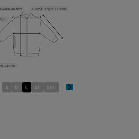
Sleeve length
61.5cm
r width
46.5cm
7cm
th
745cm
S
M
L
XL
XXL