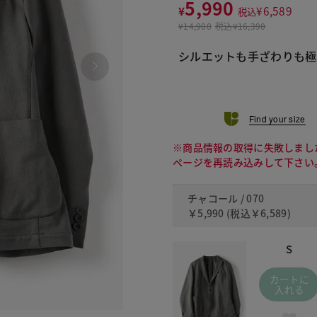
5,990
¥
¥
6,589
税込
¥
14,900
税込
¥16,390
Find your size
※商品情報の取得に失敗しまし
ページを再読み込みして下さい
チャコール / 070
￥5,990
(税込
￥6,589
)
S
カートに
入れる