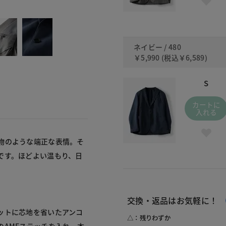
480
ネイビー / 480
￥5,990
(税込
￥6,589
)
S
カートに
入れる
物のような端正な表情。そ
です。ほどよい温もり、日
交換・返品はお気軽に！
ットに芯地を省いたアンコ
△：残りわずか
AMFステッチを入れ、本