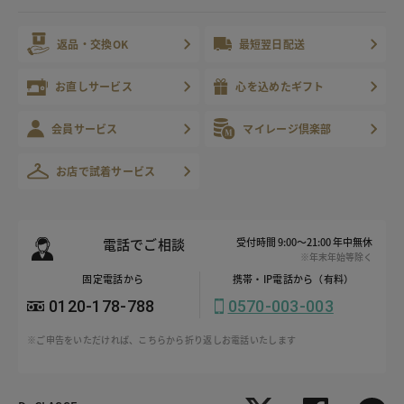
返品・交換OK
最短翌日配送
お直しサービス
心を込めたギフト
会員サービス
マイレージ倶楽部
お店で試着サービス
電話でご相談
受付時間 9:00～21:00 年中無休
※年末年始等除く
固定電話から
携帯・IP電話から（有料）
0120-178-788
0570-003-003
※ご申告をいただければ、こちらから折り返しお電話いたします