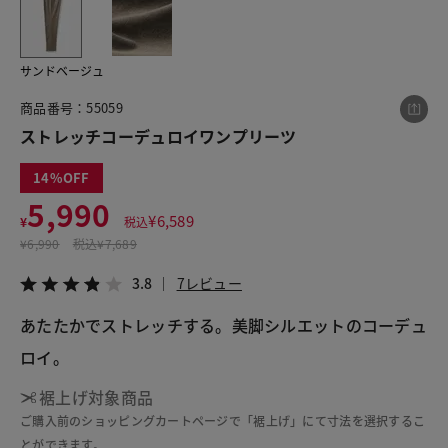
サンドベージュ
この商品をシェアする
商品番号：55059
ストレッチコーデュロイワンプリーツ
ストレッチコーデュロイワンプリーツ
¥5,990
税込¥6,589
14
3.8
7レビュー
5,990
¥
6,589
¥
税込
¥
6,990
税込
¥7,689
3.8
7レビュー
LINE
X
メール
あたたかでストレッチする。美脚シルエットのコーデュ
ロイ。
裾上げ対象商品
ご購入前のショッピングカートページで「裾上げ」にて寸法を選択するこ
とができます。