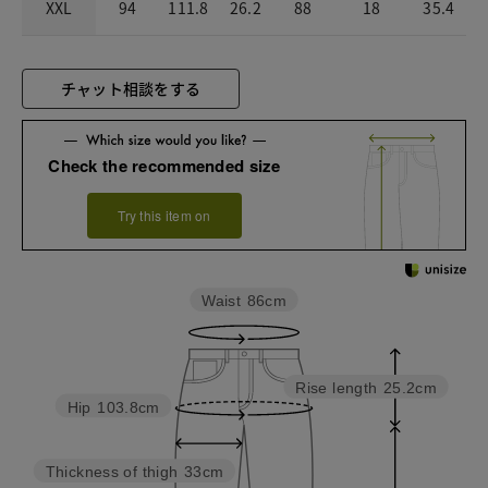
XXL
94
111.8
26.2
88
18
35.4
チャット相談をする
Check the recommended size
Try this item on
Waist
86cm
Rise length
25.2cm
Hip
103.8cm
Thickness of thigh
33cm