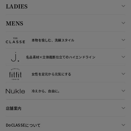
LADIES
MENS
本物を愉しむ、洗練スタイル
名品素材×立体裁断仕立ての
ハイエンドライン
女性を足元から
元気にする
冷えから、
自由に。
店舗案内
DoCLASSEについて