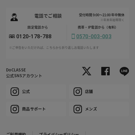
電話でご相談
受付時間 9:00～21:00 年中無休
※年末年始等除く
固定電話から
携帯・IP電話から（有料）
0120-178-788
0570-003-003
※ご申告をいただければ、こちらから折り返しお電話いたします
DoCLASSE
公式SNSアカウント
公式
店舗
商品サポート
メンズ
ご利用規約
プライバシーポリシー