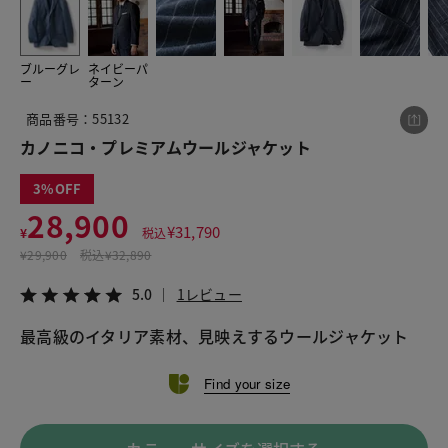
ブルーグレ
ネイビーパ
この商品をシェアする
ー
ターン
商品番号：55132
カノニコ・プレミアムウールジャケット
カノニコ・プレミアムウールジャケット
¥28,900
税込¥31,790
5.0
1レビュー
3
28,900
¥
31,790
¥
税込
¥
29,900
税込
¥32,890
5.0
1レビュー
LINE
X
メール
最高級のイタリア素材、見映えするウールジャケット
Find your size