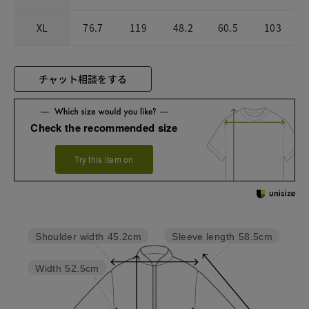
XL
76.7
119
48.2
60.5
103
チャット相談をする
Check the recommended size
Try this item on
Sleeve length
58.5cm
Shoulder width
45.2cm
Width
52.5cm