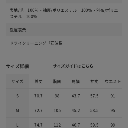
表地/毛 100％・袖裏/ポリエステル 100％・別布/ポリエ
ステル 100％
洗濯表示
ドライクリーニング「石油系」
サイズ詳細
サイズガイドは
こちら
サイズ
着丈
胸囲
肩幅
袖丈
ウエスト
S
70.7
98
43.7
57.5
91
M
72.7
105
45.2
58.5
95
L
74.7
112
46.7
59.5
99