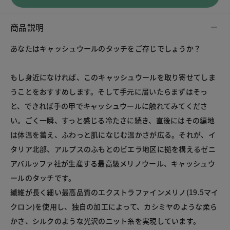
商品説明
あなたはキャッシュウールのタッチをご存じでしょうか？
もし身近になければ、このキャッシュウールを取り寄せてしま
うことをおすすめします。そして手元に届いたらまずはそっ
と、できれば手の甲でキャッシュウールに触れてみてくださ
い。ごく一瞬、すっと感じる冷たさに続き、直後にはその編地
は体温を蓄え、ふわっと肌になじむ温かさが広る。それが、イ
タリア北部、アルプスのふもとのビエラ地区に拠を構えるゼニ
アバルッファ社が生産する最高級メリノウール、キャッシュウ
ールのタッチです。
繊維が長く細い最高品質のエクストラファインメリノ(19.5マイ
クロン)を使用し、独自の加工によって、カシミヤのような柔ら
かさ、シルクのような光沢のニット糸を実現しています。