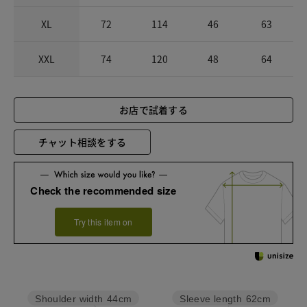
XL
72
114
46
63
XXL
74
120
48
64
お店で試着する
チャット相談をする
Check the recommended size
Try this item on
Sleeve length
62cm
Shoulder width
44cm