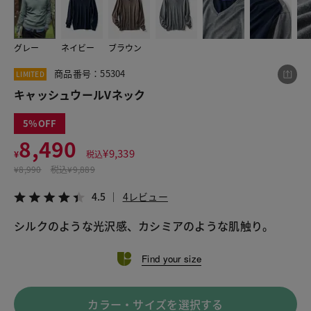
グレー
ネイビー
ブラウン
この商品をシェアする
商品番号：55304
LIMITED
キャッシュウールVネック
キャッシュウールVネック
¥8,490
税込¥9,339
5
4.5
4レビュー
8,490
¥
9,339
¥
税込
¥
8,990
税込
¥9,889
4.5
4レビュー
LINE
X
メール
シルクのような光沢感、カシミアのような肌触り。
Find your size
カラー・サイズを選択する