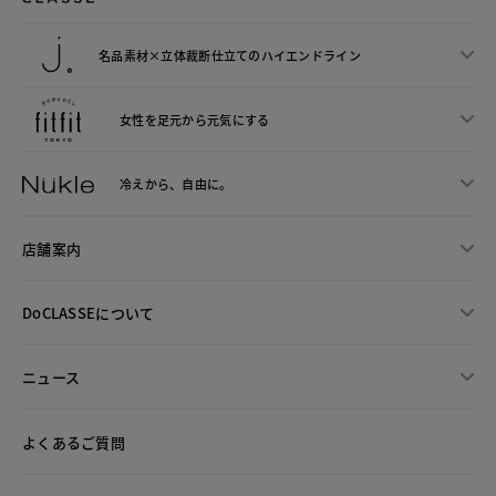
名品素材×立体裁断仕立ての
ハイエンドライン
女性を足元から
元気にする
冷えから、
自由に。
店舗案内
DoCLASSEについて
ニュース
よくあるご質問