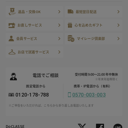
返品・交換OK
最短翌日配送
お直しサービス
心を込めたギフト
会員サービス
マイレージ倶楽部
お店で試着サービス
電話でご相談
受付時間 9:00～21:00 年中無休
※年末年始等除く
固定電話から
携帯・IP電話から（有料）
0120-178-788
0570-003-003
※ご申告をいただければ、こちらから折り返しお電話いたします
DoCLASSE