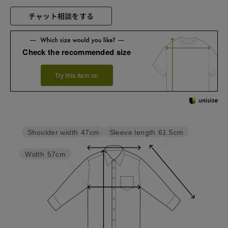
チャット相談をする
Check the recommended size
Try this item on
Sleeve length
61.5cm
Shoulder width
47cm
Width
57cm