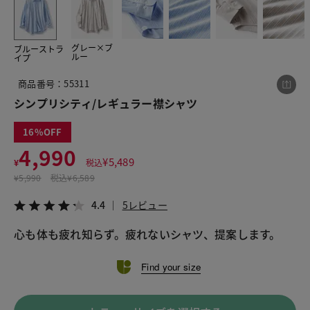
グレー×ブ
ブルーストラ
この商品をシェアする
ルー
イプ
商品番号：55311
シンプリシティ/レギュラー襟シャツ
シンプリシティ/レギュラー襟シャツ
¥4,990
税込¥5,489
4.4
5レビュー
16
4,990
¥
5,489
¥
税込
¥
5,990
税込
¥6,589
LINE
X
メール
4.4
5レビュー
心も体も疲れ知らず。疲れないシャツ、提案します。
Find your size