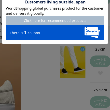
入れる
VAフォームのソールの採用
カップインソールも搭載し
とクッション性を実現しま
ネイビー / 480
￥4,490
(税込
￥4,939
)
機能軽量スニーカーです。
23cm
カートに
入れる
25.5cm
カートに
入れる