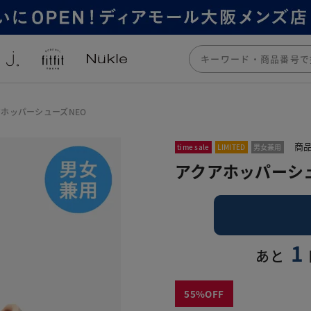
ホッパーシューズNEO
商品
time sale
LIMITED
男女兼用
アクアホッパーシュ
1
あと
55