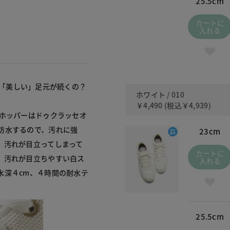
25.5cm
カートに
入れる
なぜ「美しい」足元が続くの？
ホワイト / 010
￥4,490
(税込
￥4,939
)
アホッパーはドゥクラッセオ
防水するので、汚れに強
23cm
、汚れが目立ってしまって
カートに
、汚れが目立ちやすい白ス
入れる
水深４cm、４時間の耐水テ
25.5cm