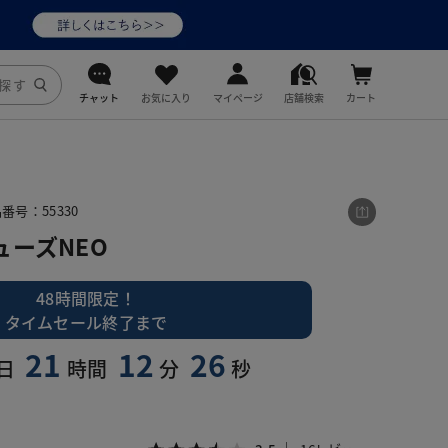
チャット
お気に入り
マイページ
店舗検索
カート
DoCLASSE
j.
番号：55330
ーズNEO
fitfit
48時間限定！
タイムセール終了まで
21
12
24
日
時間
分
秒