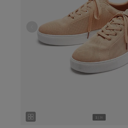
1
|
36