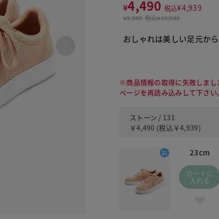
4,490
¥
¥
4,939
税込
¥
9,990
税込
¥10,989
おしゃれは美しい足元から
※商品情報の取得に失敗しまし
ページを再読み込みして下さい
ストーン / 131
￥4,490
(税込
￥4,939
)
23cm
カートに
入れる