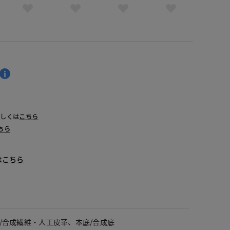
詳しくは
こちら
ちら
は
こちら
/合成繊維・人工皮革、本底/合成底