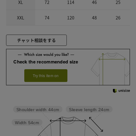
XL
72
114
46
25
XXL
74
120
48
26
チャット相談をする
Check the recommended size
Try this item on
Sleeve length
24cm
Shoulder width
44cm
Width
54cm