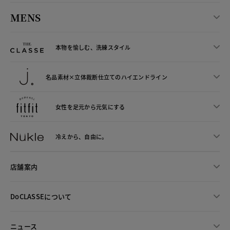
MENS
本物を愉しむ、洗練スタイル
名品素材×立体裁断仕立ての
ハイエンドライン
女性を足元から
元気にする
冷えから、
自由に。
店舗案内
DoCLASSEについて
ニュース