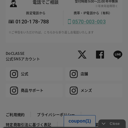
電話でご相談
受付時間 9:00～21:00 年中無休
※年末年始等除く
固定電話から
携帯・IP電話から（有料）
0120-178-788
0570-003-003
※ご申告をいただければ、こちらから折り返しお電話いたします
DoCLASSE
公式SNSアカウント
公式
店舗
商品サポート
メンズ
ご利用規約
プライバシーポリシー
特定商取引法に基づく表記
推奨環境
企業情報