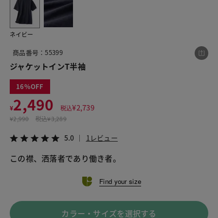
ネイビー
この商品をシェアする
商品番号：55399
ジャケットインT半袖
ジャケットインT半袖
¥2,490
税込¥2,739
16
5.0
1レビュー
2,490
¥
2,739
¥
税込
¥
2,990
税込
¥3,289
5.0
1レビュー
LINE
X
メール
この襟、洒落者であり働き者。
Find your size
カラー・サイズを選択する