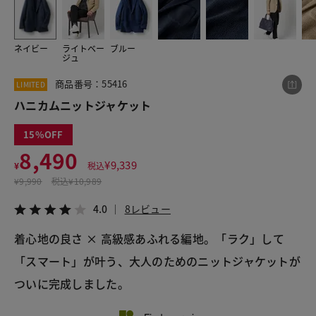
ネイビー
ライトベー
ブルー
この商品をシェアする
ジュ
商品番号：55416
LIMITED
ハニカムニットジャケット
ハニカムニットジャケット
¥8,490
税込¥9,339
4.0
8レビュー
15
8,490
¥
9,339
¥
税込
¥
9,990
税込
¥10,989
LINE
X
メール
4.0
8レビュー
着心地の良さ × 高級感あふれる編地。「ラク」して
「スマート」が叶う、大人のためのニットジャケットが
ついに完成しました。