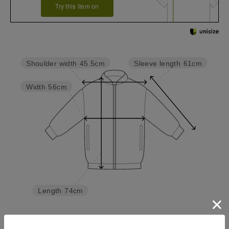
Try this item on
Sleeve length
61cm
Shoulder width
45.5cm
Width
56cm
Length
74cm