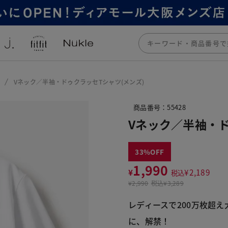
Vネック／半袖・ドゥクラッセTシャツ(メンズ)
商品番号：55428
Vネック／半袖・ド
33
1,990
¥
¥
2,189
税込
¥
2,990
税込
¥3,289
レディースで200万枚超
に、解禁！