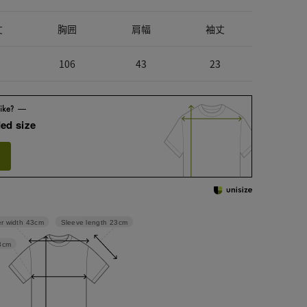
丈
胸囲
肩幅
袖丈
106
43
23
ed size
Sleeve length
23cm
r width
43cm
3cm