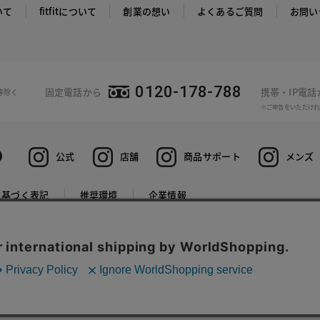
いて
fitfitについて
創業の想い
よくあるご質問
お問い
0120-178-788
固定電話から
携帯・IP電
等除く
※ご申告をいただけれ
公式
店舗
商品サポート
メンズ
に基づく表記
推奨環境
企業情報