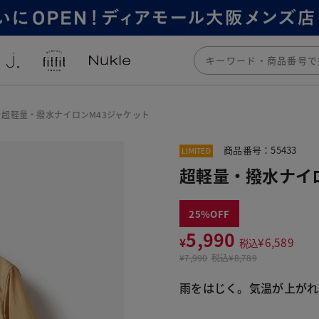
超軽量・撥水ナイロンM43ジャケット
商品番号：55433
LIMITED
超軽量・撥水ナイ
25
5,990
¥
¥
6,589
税込
¥
7,990
税込
¥8,789
雨をはじく。気温が上がれ