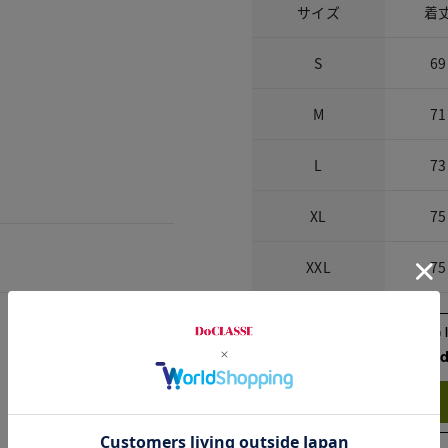
サイズ
着
S
69
M
71
L
73
XL
75
XXL
75
Check the recommend
Try this item on