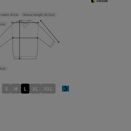
Sleeve length
61.5cm
 width
47cm
5cm
3cm
S
M
L
XL
XXL