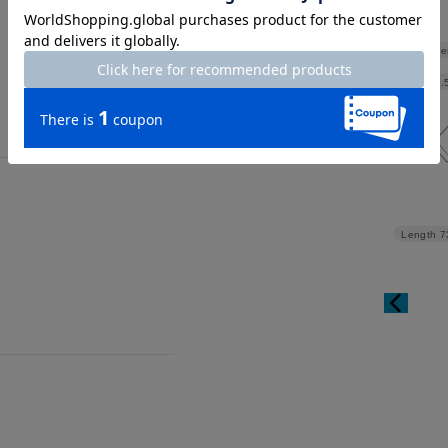
Shoulder
Width
58.
Length
7