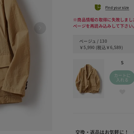
Find your size
※商品情報の取得に失敗しまし
ページを再読み込みして下さい
ベージュ / 130
￥5,990
(税込
￥6,589
)
S
カートに
入れる
交換・返品はお気軽に！