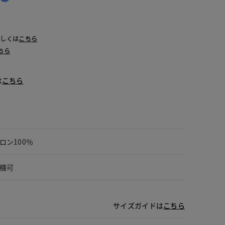
 ベージュ
詳しくは
こちら
ちら
は
こちら
ロン100％
機可
サイズガイドは
こちら