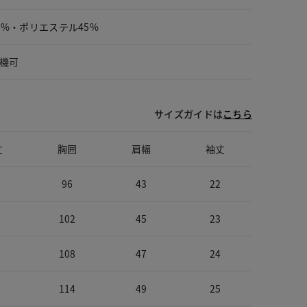
5%・ポリエステル45%
機可
サイズガイドは
こちら
丈
胸囲
肩幅
袖丈
96
43
22
102
45
23
108
47
24
114
49
25