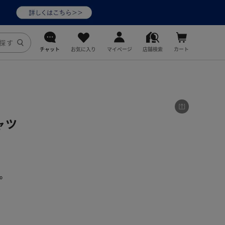
チャット
お気に入り
マイページ
店舗検索
カート
DoCLASSE
j.
ャツ
fitfit
。