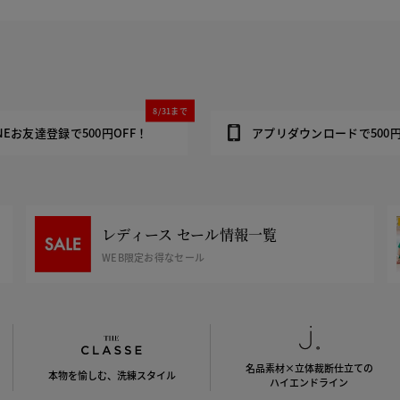
8/31まで
INEお友達登録で500円OFF！
アプリダウンロードで500円
レディース セール情報一覧
WEB限定お得なセール
名品素材×立体裁断仕立ての
本物を愉しむ、洗練スタイル
ハイエンドライン