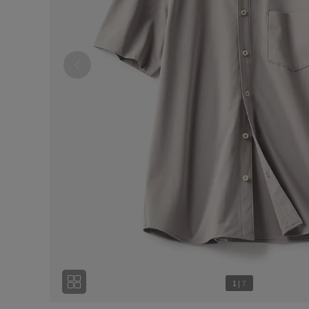
1
|
7