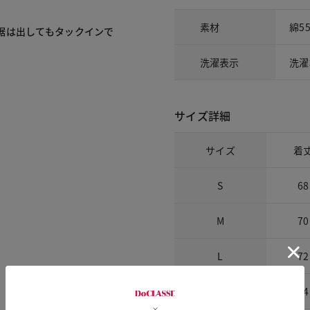
素材
綿5
裾は出してもタックインで
洗濯表示
洗濯
サイズ詳細
サイズ
着
S
68
M
70
L
72
XL
74