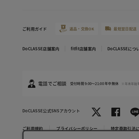
ご利用ガイド
返品・交換OK
最短翌日配送
DoCLASSE店舗案内
fitfit店舗案内
DoCLASSEにつ
電話でご相談
受付時間 9:00～21:00 年中無休
※年末年始
DoCLASSE
公式SNSアカウント
ライトグレ
サックス
ー
ご利用規約
プライバシーポリシー
特定商取引法