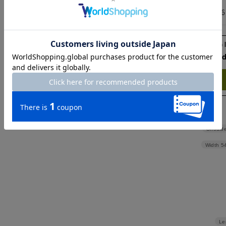
XXL
76
Check the recommend
Try this item on
Shoulde
Width
5
Le