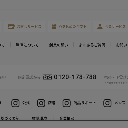
お直しサービス
心を込めたギフト
会員サービス
いて
fitfitについて
創業の想い
よくあるご質問
お問い
0120-178-788
固定電話から
携帯・IP電
等除く
※ご申告をいただけれ
公式
店舗
商品サポート
メンズ
に基づく表記
推奨環境
企業情報