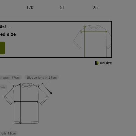
120
51
25
ed size
Sleeve length
24cm
r width
47cm
4cm
ngth
72cm