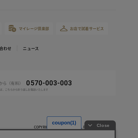
マイレージ倶楽部
お店で試着サービス
合わせ
ニュース
0570-003-003
話から（有料）
ば、こちらから折り返しお電話いたします
COPYRIGHT © DoCLASSE ALL RIGHTS RESERVED.