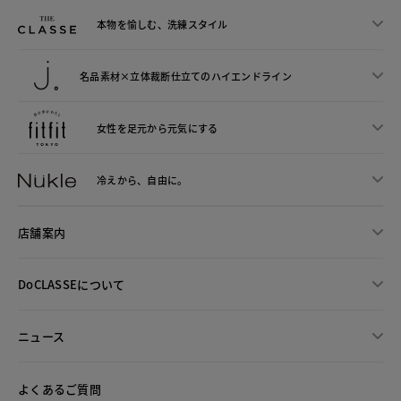
本物を愉しむ、洗練スタイル
名品素材×立体裁断仕立ての
ハイエンドライン
女性を足元から
元気にする
冷えから、
自由に。
店舗案内
DoCLASSEについて
ニュース
よくあるご質問