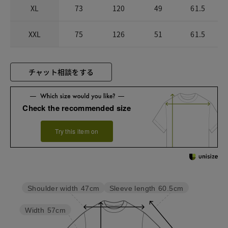
XL
73
120
49
61.5
XXL
75
126
51
61.5
チャット相談をする
Check the recommended size
Try this item on
Sleeve length
60.5cm
Shoulder width
47cm
Width
57cm