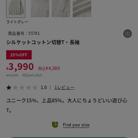
ライトグレー
この商品をシェアする
商品番号：55781
シルケットコットン切替T・長袖
シルケットコットン切替T・長袖
¥3,990
税込¥4,389
20
1.0
1レビュー
3,990
¥
4,389
¥
税込
¥
4,990
税込
¥5,489
1.0
1レビュー
LINE
X
メール
ユニーク15%、上品85%。大人にちょうどいい遊び心
T。
Find your size