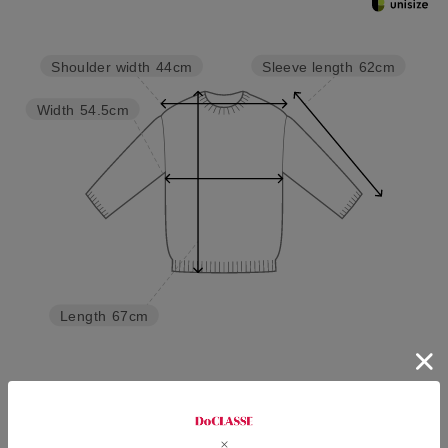
Sleeve length
62cm
Shoulder width
44cm
Width
54.5cm
Length
67cm
M
L
XL
XXL