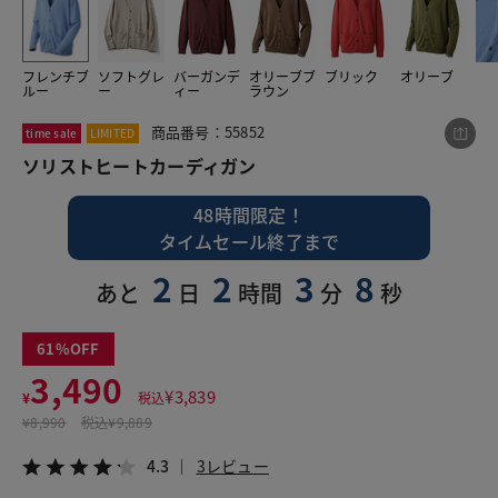
フレンチブ
ソフトグレ
バーガンデ
オリーブブ
ブリック
オリーブ
この商品をシェアする
ルー
ー
ィー
ラウン
商品番号：55852
time sale
LIMITED
ソリストヒートカーディガン
ソリストヒートカーディガン
¥3,490
税込¥3,839
4.3
3レビュー
48時間限定！
タイムセール終了まで
2
2
3
7
あと
日
時間
分
秒
LINE
X
メール
61
3,490
¥
3,839
¥
税込
¥
8,990
税込
¥9,889
4.3
3レビュー