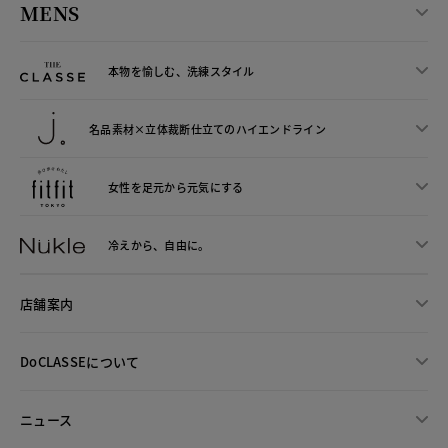
MENS
本物を愉しむ、洗練スタイル
名品素材×立体裁断仕立ての
ハイエンドライン
女性を足元から
元気にする
冷えから、
自由に。
店舗案内
DoCLASSEについて
ニュース