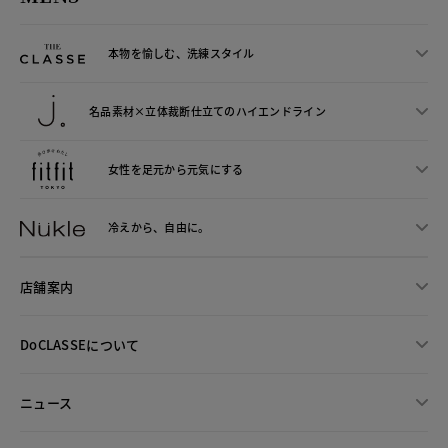
本物を愉しむ、洗練スタイル
名品素材×立体裁断仕立ての
ハイエンドライン
女性を足元から
元気にする
冷えから、
自由に。
店舗案内
DoCLASSEについて
ニュース