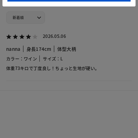
2026.05.06
nanna
身長174cm
体型大柄
カラー：ワイン
サイズ：L
体重73キロで丁度良し！ちょっと生地が硬い。