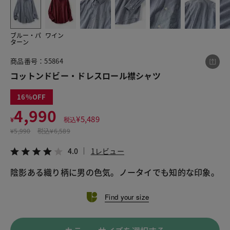
ブルー・パ
ワイン
この商品をシェアする
ターン
商品番号：55864
コットンドビー・ドレスロール襟シャツ
コットンドビー・ドレスロール襟シャツ
¥4,990
税込¥5,489
4.0
1レビュー
16
4,990
¥
5,489
¥
税込
¥
5,990
税込
¥6,589
4.0
1レビュー
LINE
X
メール
陰影ある織り柄に男の色気。ノータイでも知的な印象。
Find your size