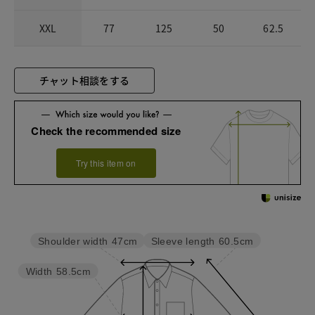
XXL
77
125
50
62.5
チャット相談をする
Check the recommended size
Try this item on
Sleeve length
60.5cm
Shoulder width
47cm
Width
58.5cm