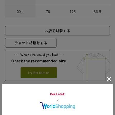
XXL
70
125
86.5
お店で試着する
チャット相談をする
Check the recommended size
Try this item on
Sleeve length
84cm
Width
56.5cm