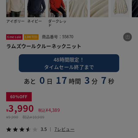
アイボリー
ネイビー
ダークレッ
この商品をシェアする
ド
商品番号：55870
time sale
LIMITED
ラムズウールクルーネックニット
ラムズウールクルーネックニット
¥3,990
税込¥4,389
3.5
7レビュー
48時間限定！
タイムセール終了まで
0
17
3
6
あと
日
時間
分
秒
LINE
X
メール
60
3,990
¥
4,389
¥
税込
¥
9,990
税込
¥10,989
3.5
7レビュー