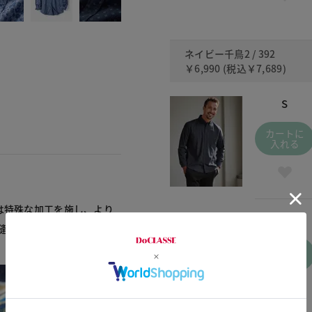
ネイビー千鳥2 / 392
￥6,990
(税込
￥7,689
)
S
カートに
入れる
は特殊な加工を施し、より
XXXL
縫製後に洗いをかけて縮み
カートに
入れる