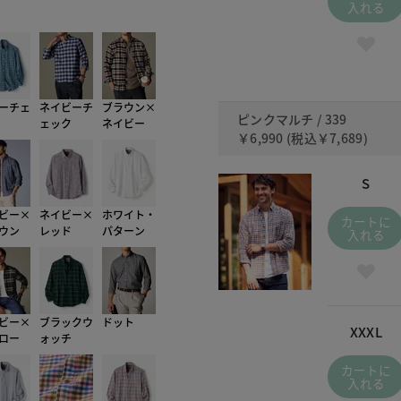
339 
入れる
ーチェ
ネイビーチ
ブラウン×
ピンクマルチ / 339
ェック
ネイビー
￥6,990
(税込
￥7,689
)
S
ビー×
ネイビー×
ホワイト・
カートに
ウン
レッド
パターン
入れる
ビー×
ブラックウ
ドット
XXXL
ロー
ォッチ
カートに
入れる