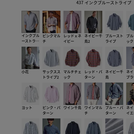
437 インクブルーストライプ
インクブル
ピンクマル
レッドｘネ
ネイビー千
ブルースト
ブル
ーストライ
チ
イビー
鳥2
ライプ
ック
プ
小花
サックスス
マルチチェ
レッド・パ
ネイビー千
ネイ
トライプ2
ック
ターン
鳥
ブラ
ヨット
ピンク・パ
ワイン千鳥
ワインマル
ブルー・パ
ネイ
ターン
チ
ターン
イエ