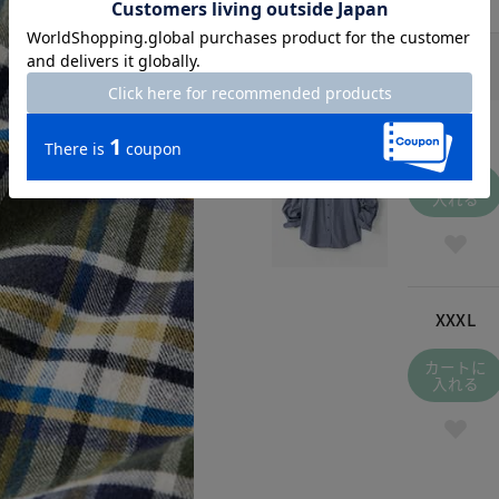
ブルーストライプ / 421
￥6,990
(税込
￥7,689
)
S
カートに
入れる
XXXL
カートに
入れる