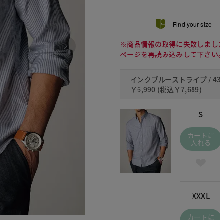
Find your size
※商品情報の取得に失敗しまし
ページを再読み込みして下さい
インクブルーストライプ / 43
￥6,990
(税込
￥7,689
)
S
カートに
入れる
XXXL
カートに