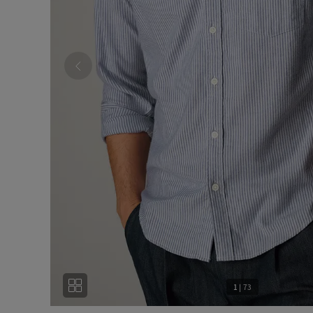
1
|
73