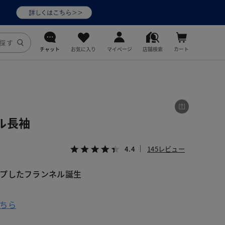
チャット
お気に入り
マイページ
店舗検索
カート
DoCLASSE
j.
ル長袖
fitfit
4.4
145レビュー
プしたフランネル誕生
ちら