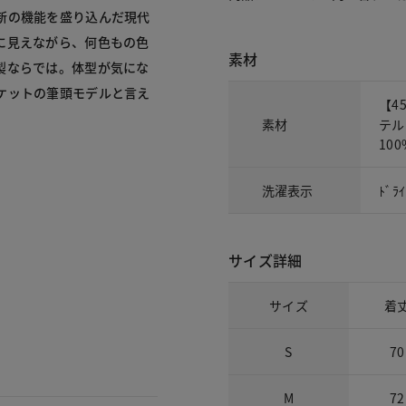
新の機能を盛り込んだ現代
に見えながら、何色もの色
素材
製ならでは。体型が気にな
ケットの筆頭モデルと言え
【4
素材
テル
100
洗濯表示
ﾄﾞ
サイズ詳細
サイズ
着
S
70
M
72