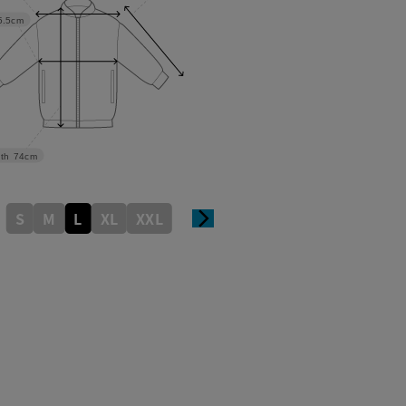
5.5cm
th
74cm
S
M
L
XL
XXL