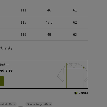
111
46
61
115
47.5
62
119
49
62
なります。
ed size
Sleeve length
61cm
r width
46cm