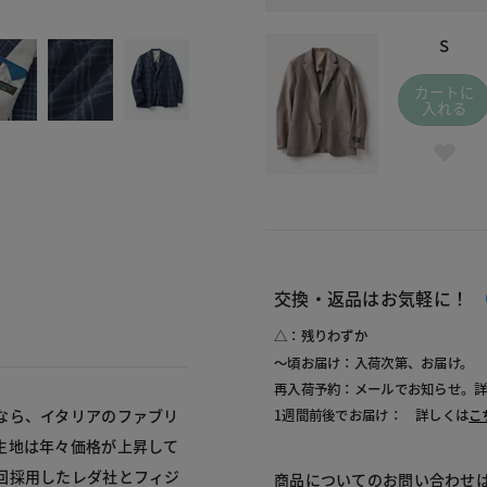
372 ベ
S
カートに
入れる
交換・返品はお気軽に！
△：残りわずか
～頃お届け：入荷次第、お届け。
再入荷予約：メールでお知らせ。
なら、イタリアのファブリ
1週間前後でお届け： 詳しくは
こ
生地は年々価格が上昇して
回採用したレダ社とフィジ
商品についてのお問い合わせ