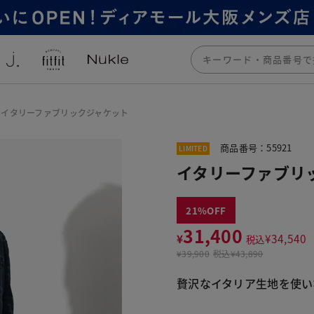
イタリーファブリックジャケット
商品番号：55921
LIMITED
イタリーファブリ
21
31,400
¥
¥
34,540
税込
¥
39,900
税込
¥43,890
贅沢なイタリア生地を使い