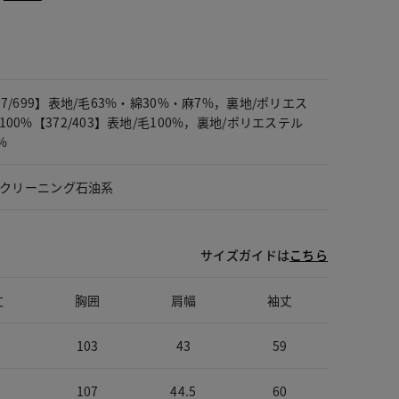
57/699】表地/毛63%・綿30%・麻7%，裏地/ポリエス
100%【372/403】表地/毛100%，裏地/ポリエステル
%
ﾗｲクリーニング石油系
サイズガイドは
こちら
丈
胸囲
肩幅
袖丈
103
43
59
107
44.5
60