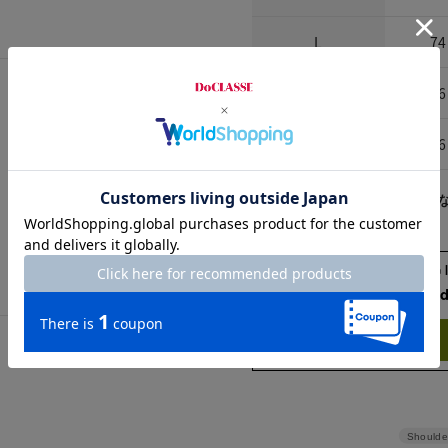
L
74
XL
76
XXL
76
※商品によって柄の出方が異
Check the recommend
Try this item on
Shoulde