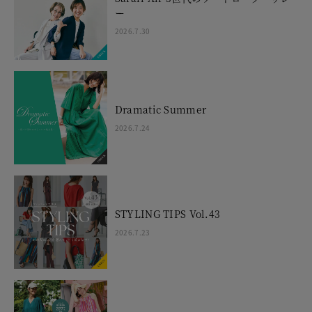
ー
2026.7.30
Dramatic Summer
2026.7.24
STYLING TIPS Vol.43
2026.7.23