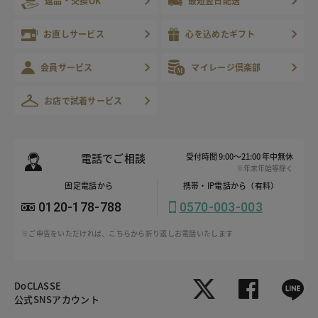
返品・交換OK
最短翌日配送
お直しサービス
心を込めたギフト
会員サービス
マイレージ倶楽部
お店で試着サービス
電話でご相談
受付時間 9:00～21:00 年中無休
※年末年始等除く
固定電話から
携帯・IP電話から（有料）
0120-178-788
0570-003-003
※ご申告をいただければ、こちらから折り返しお電話いたします
DoCLASSE
公式SNSアカウント