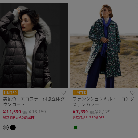
LIMITED
LIMITED
美配色・エコファー付き立体ダ
ファンクションキルト・ロング
ウンコート
ステンカラー
¥
14,690
￥16,159
¥
7,390
￥8,129
税込
税込
通常価格から26%OFF
通常価格から50%OFF