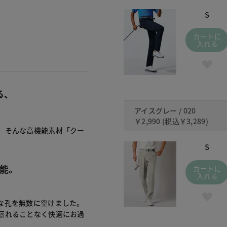
S
カートに
入れる
る、
アイスグレー / 020
￥2,990
(税込
￥3,289
)
。そんな高機能素材「クー
S
能。
カートに
入れる
な孔を無数に空けました。
蒸れることなく快適にお過