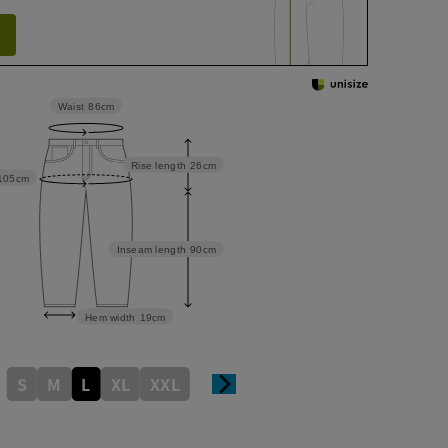
Waist
86cm
Rise length
26cm
105cm
Inseam length
90cm
Hem width
19cm
S
M
L
XL
XXL