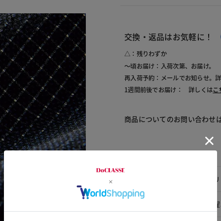
交換・返品はお気軽に！
△：残りわずか
～頃お届け：入荷次第、お届け。
再入荷予約：メールでお知らせ。
1週間前後でお届け： 詳しくは
こ
商品についてのお問い合わせ
素材
素材
ポリ
洗濯表示
洗濯