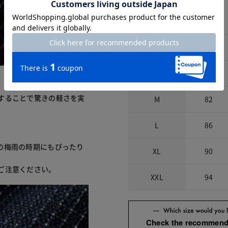
サイズ詳細
サイズ
ウエスト
S
78
することで驚きの軽さを実
M
82
L
86
の梅雨の時期にもぴったり
XL
90
ご注意ください。
XXL
94
Check the recommend