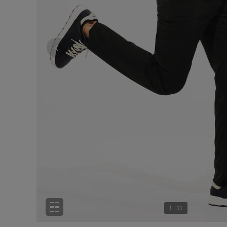
1
|
33