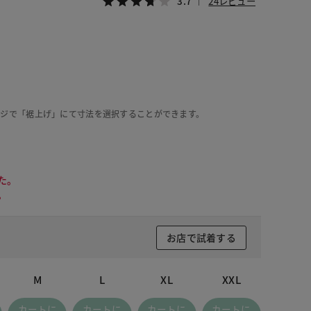
3.7
24レビュー
ージで「裾上げ」にて寸法を選択することができます。
た。
。
お店で試着する
M
L
XL
XXL
カートに
カートに
カートに
カートに