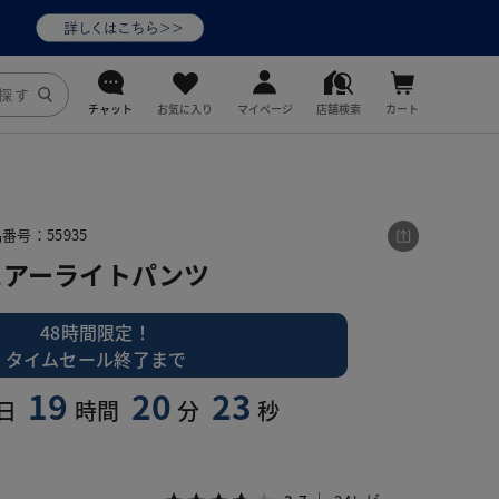
チャット
お気に入り
マイページ
店舗検索
カート
DoCLASSE
j.
番号：55935
エアーライトパンツ
fitfit
48時間限定！
タイムセール終了まで
19
20
21
日
時間
分
秒