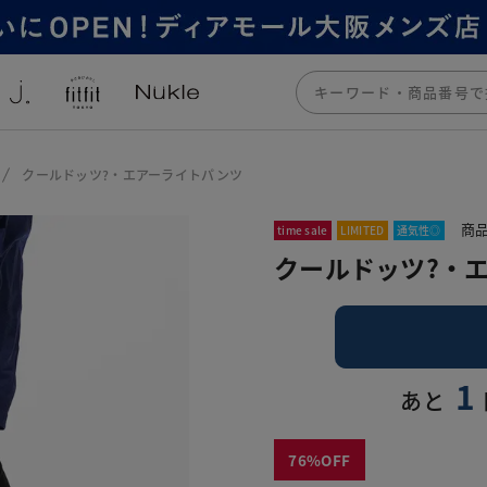
クールドッツ?・エアーライトパンツ
商品
time sale
LIMITED
通気性◎
クールドッツ?・
1
あと
76