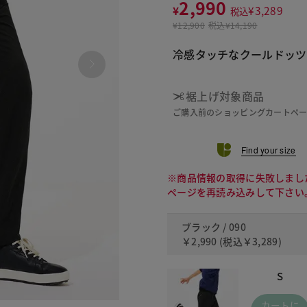
2,990
¥
¥
3,289
税込
¥
12,900
税込
¥14,190
冷感タッチなクールドッツ
裾上げ対象商品
ご購入前のショッピングカートペ
Find your size
※商品情報の取得に失敗しまし
ページを再読み込みして下さい
ブラック / 090
￥2,990
(税込
￥3,289
)
S
カートに