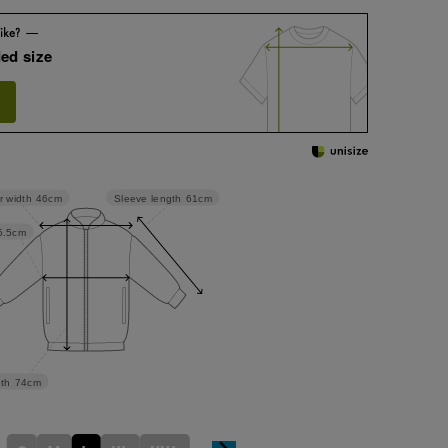
ed size
Sleeve length
61cm
r width
46cm
5.5cm
th
74cm