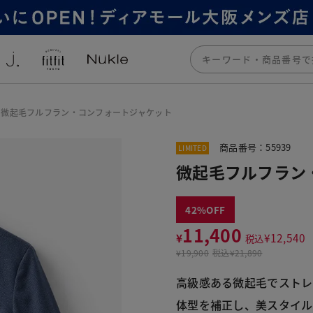
微起毛フルフラン・コンフォートジャケット
商品番号：55939
LIMITED
微起毛フルフラン
42
11,400
¥
¥
12,540
税込
¥
19,900
税込
¥21,890
高級感ある微起毛でストレ
体型を補正し、美スタイル