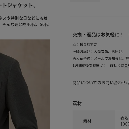
ートジャケット。
ネスや特別な日などにも着
そんな理想を40代、50代
交換・返品はお気軽に！
△：残りわずか
～頃お届け：入荷次第、お届け。
再入荷予約：メールでお知らせ。
1週間前後でお届け： 詳しくは
こ
商品についてのお問い合わせ
素材
表地
素材
100