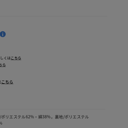
詳しくは
こちら
ちら
は
こちら
/ポリエステル62%・綿38%，裏地/ポリエステル
%