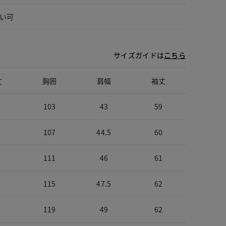
い可
サイズガイドは
こちら
丈
胸囲
肩幅
袖丈
103
43
59
107
44.5
60
111
46
61
115
47.5
62
119
49
62