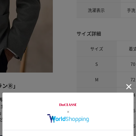
洗濯表示
手洗
サイズ詳細
サイズ
着
S
70
M
72
ランⓇ」
L
74
再現した「ソロテックス®
虫食い対策などが億劫。。と
XL
76
®」は自宅で手洗い可能。さ
だけを取り出したような生
XXL
76