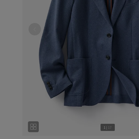
1
|
17