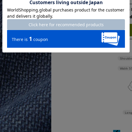
Check the recommend
Try this item on
Shoulde
Width
5
Leng