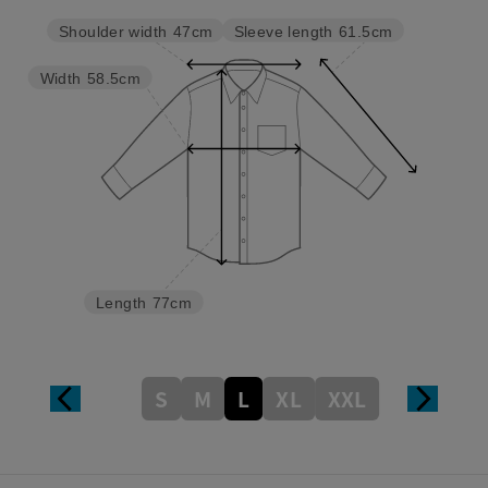
Sleeve length
61.5cm
Shoulder width
47cm
Width
58.5cm
Length
77cm
S
M
L
XL
XXL