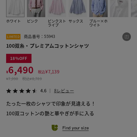
ホワイト
ピンク
ピンクスト
サックス
ブルー×ホ
この商品をシェアする
ライプ
ワイト
商品番号：55943
LIMITED
100双糸・プレミアムコットンシャツ
100双糸・プレミアムコットンシャツ
¥6,490
税込¥7,139
4.6
8レビュー
18
6,490
¥
7,139
¥
税込
¥
7,990
税込
¥8,789
LINE
X
メール
4.6
8レビュー
たった一枚のシャツで印象が見違える！
100双コットンの艶と華やぎが手に入る
Find your size