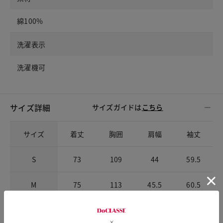
綿100%
洗濯表示
洗濯機可
サイズ詳細
サイズガイドは
こちら
サイズ
着丈
胸囲
肩幅
袖丈
S
73
109
44
59.5
M
75
113
45.5
60.5
L
77
117
47
61.5