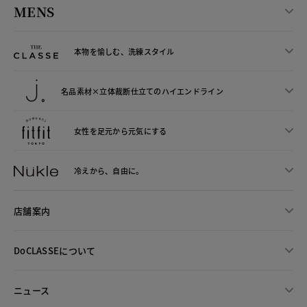
MENS
本物を愉しむ、洗練スタイル
名品素材×立体裁断仕立ての
ハイエンドライン
女性を足元から
元気にする
冷えから、
自由に。
店舗案内
DoCLASSEについて
ニュース