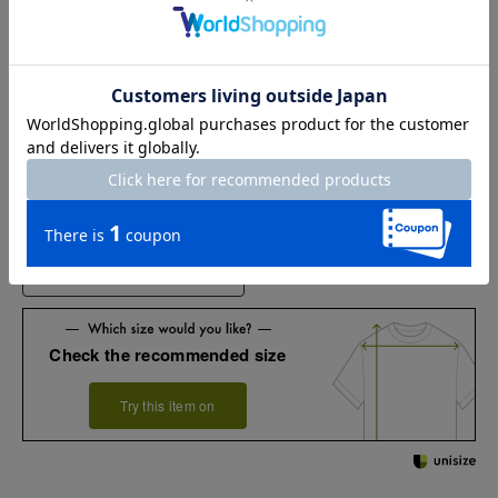
XL
79
121
48.5
62.5
XXL
79
125
50
62.5
※商品によって柄の出方が異なります。
お店で試着する
チャット相談をする
Check the recommended size
Try this item on