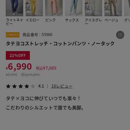
ライトネイ
イエロー
ピンク
サックス
アイスグレ
ベージュ
グ
この商品をシェアする
ビー
ー
商品番号：55960
LIMITED
タテヨコストレッチ・コットンパンツ・ノータック
タテヨコストレッチ・コットンパンツ・ノータック
¥6,990
税込¥7,689
4.1
16レビュー
22
6,990
¥
7,689
¥
税込
¥
8,990
税込
¥9,889
LINE
X
メール
4.1
16レビュー
タテ×ヨコに伸びていつでも楽々！

こだわりのシルエットで誰でも美脚。