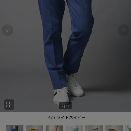
1
|
57
477 ライトネイビー
1
57