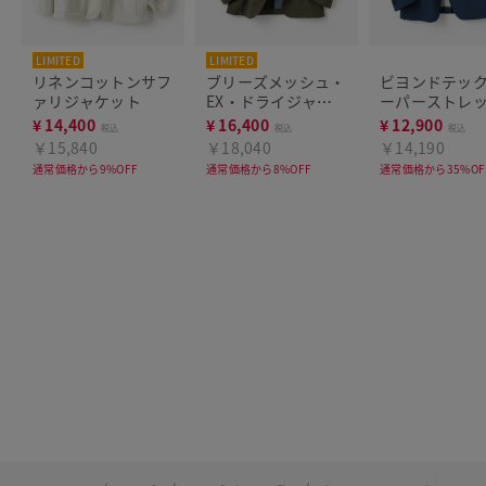
LIMITED
LIMITED
リネンコットンサフ
ブリーズメッシュ・
ビヨンドテッ
ァリジャケット
EX・ドライジャケ
ーパーストレ
ット
UVジャケット
¥
14,400
¥
16,400
¥
12,900
税込
税込
税込
￥15,840
￥18,040
￥14,190
通常価格から9%OFF
通常価格から8%OFF
通常価格から35%OF