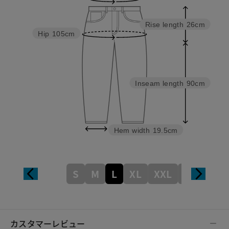
Rise length
26cm
Hip
105cm
Inseam length
90cm
Hem width
19.5cm
S
M
L
XL
XXL
XXXL
カスタマーレビュー