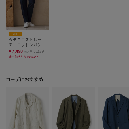
LIMITED
タテヨコストレッ
チ・コットンパン
ツ・ワンタック
¥
7,490
￥8,239
税込
通常価格から16%OFF
コーデにおすすめ