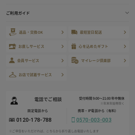
ご利用ガイド
返品・交換OK
最短翌日配送
お直しサービス
心を込めたギフト
会員サービス
マイレージ倶楽部
お店で試着サービス
電話でご相談
受付時間 9:00～21:00 年中無休
※年末年始等除く
固定電話から
携帯・IP電話から（有料）
0120-178-788
0570-003-003
※ご申告をいただければ、こちらから折り返しお電話いたします