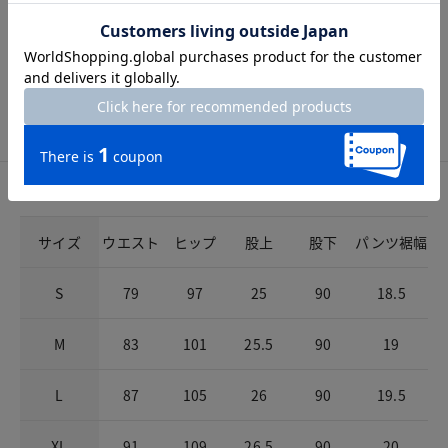
ゴムなし。
開きの仕様
前ファスナーとボタン。
サイズ詳細
サイズガイドは
こちら
サイズ
ウエスト
ヒップ
股上
股下
パンツ裾幅
S
79
97
25
90
18.5
M
83
101
25.5
90
19
L
87
105
26
90
19.5
XL
91
109
26.5
90
20