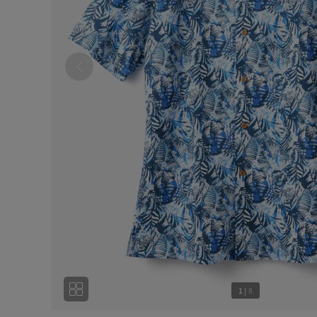
1
|
8