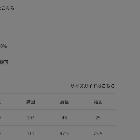
は
こちら
00%
機可
サイズガイドは
こちら
丈
胸囲
肩幅
袖丈
5
107
46
25
5
111
47.5
25.5