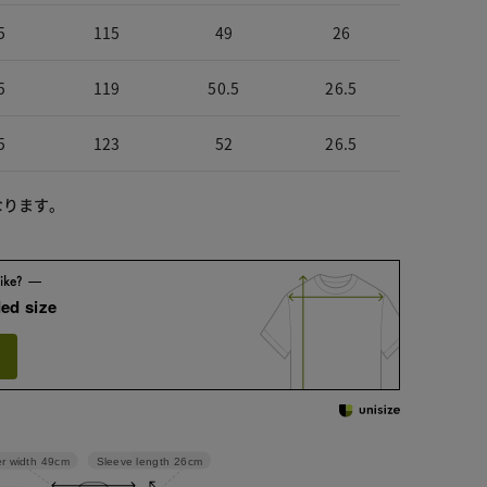
5
115
49
26
5
119
50.5
26.5
5
123
52
26.5
なります。
ed size
Sleeve length
26cm
r width
49cm