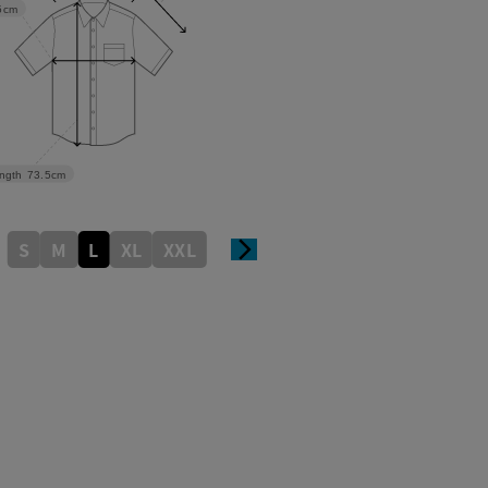
5cm
ngth
73.5cm
S
M
L
XL
XXL