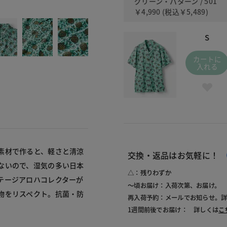
グリーン・パターン / 501
501 グリ
￥4,990
(税込
￥5,489
)
S
カートに
入れる
素材で作ると、軽さと清涼
交換・返品はお気軽に！
ないので、湿気の多い日本
△：残りわずか
テージアロハコレクターが
～頃お届け：入荷次第、お届け。
物をリスペクト。抗菌・防
再入荷予約：メールでお知らせ。
1週間前後でお届け： 詳しくは
こ