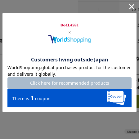
L
73.
XL
74.
感ではなかった
XXL
74.
※商品によって柄の出方が異
Check the recommend
Try this item on
Shoulde