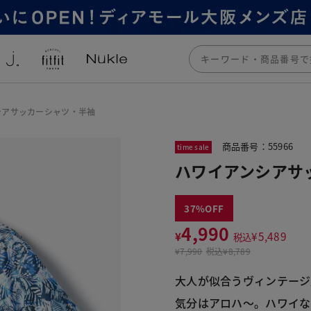
シアサッカーシャツ・半袖
商品番号：55966
time sale
ハワイアンシアサ
37
4,990
¥
¥
5,489
税込
¥
7,990
税込
¥8,789
大人が似合うヴィンテージ
気分はアロハ～。ハワイな