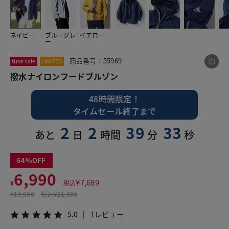
ネイビー
ブルーグレ
イエロー
この商品をシェアする
ー
商品番号：55969
time sale
LIMITED
撥水ナイロンフードブルゾン
撥水ナイロンフードブルゾン
¥6,990
税込¥7,689
5.0
1レビュー
48時間限定！
タイムセール終了まで
2
2
39
33
あと
日
時間
分
秒
LINE
X
メール
64
6,990
¥
7,689
¥
税込
¥
19,900
税込
¥21,890
5.0
1レビュー