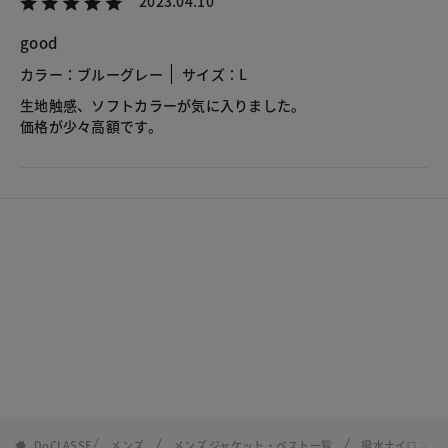
2023.04.10
good
カラー：ブルーグレー
サイズ：L
生地触感、ソフトカラーが気に入りました。
価格が少々高額です。
DoCLASSE
メンズ
メンズ ジャケット・ベスト一覧
撥水ナイロンフ