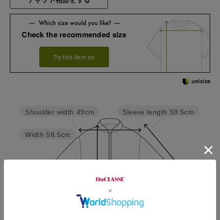
Check the recommended size
Try this item on
Sleeve length
59.5cm
Shoulder width
49cm
Width
58.5cm