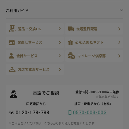
ご利用ガイド
返品・交換OK
最短翌日配送
お直しサービス
心を込めたギフト
会員サービス
マイレージ倶楽部
お店で試着サービス
電話でご相談
受付時間 9:00～21:00 年中無休
※年末年始等除く
固定電話から
携帯・IP電話から（有料）
0120-178-788
0570-003-003
※ご申告をいただければ、こちらから折り返しお電話いたします