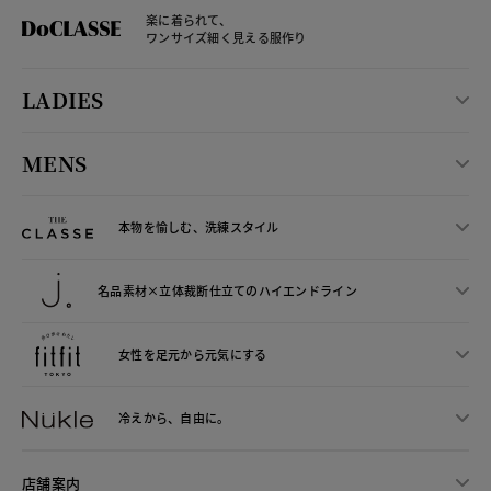
楽に着られて、
ワンサイズ細く見える服作り
LADIES
MENS
本物を愉しむ、洗練スタイル
名品素材×立体裁断仕立ての
ハイエンドライン
女性を足元から
元気にする
冷えから、
自由に。
店舗案内