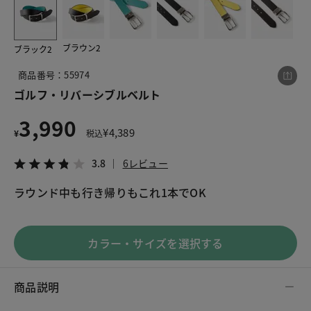
ブラウン2
ブラック2
この商品をシェアする
商品番号：55974
ゴルフ・リバーシブルベルト
ゴルフ・リバーシブルベルト
¥3,990
税込¥4,389
3,990
3.8
6レビュー
¥
4,389
¥
税込
3.8
6レビュー
ラウンド中も行き帰りもこれ1本でOK
LINE
X
メール
カラー・サイズを選択する
商品説明