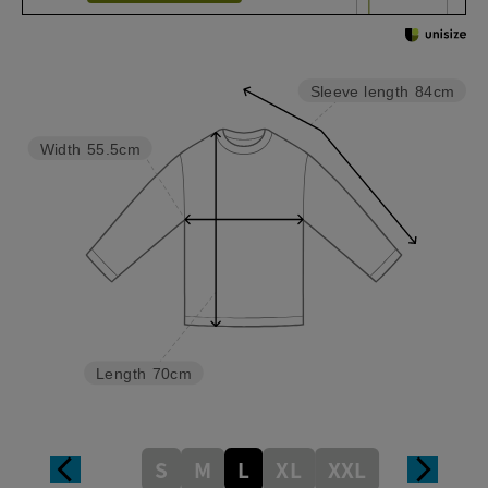
Sleeve length
84cm
Width
55.5cm
Length
70cm
S
M
L
XL
XXL