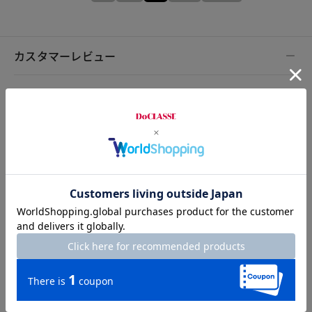
カスタマーレビュー
総合評価
4.0
2レビュー
2026.05.10
daiちゃん
身長166cm
体型普通
カラー：ホワイト
サイズ：M
身体にフィットする感じですが伸びます春まではOK