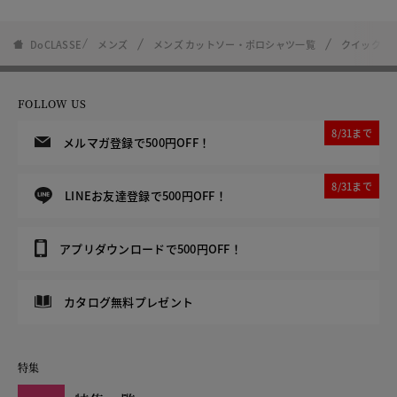
DoCLASSE
メンズ
メンズ カットソー・ポロシャツ一覧
クイックド
FOLLOW US
8/31まで
メルマガ登録で500円OFF！
8/31まで
LINEお友達登録で500円OFF！
アプリダウンロードで500円OFF！
カタログ無料プレゼント
特集