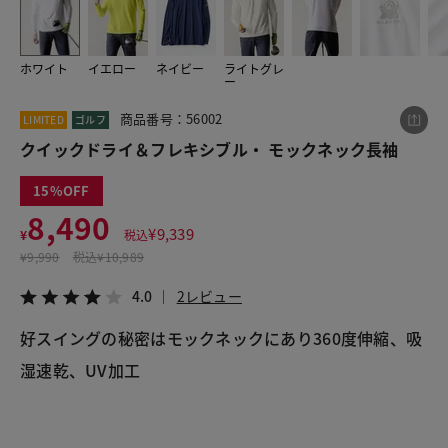
ホワイト
イエロー
ネイビー
ライトグレ
この商品をシェアする
ー
商品番号：56002
LIMITED
ゴルフ
クイックドライ＆フレキシブル・ モックネック長袖
クイックドライ＆フレキシブル・ モックネック長袖
¥8,490
税込¥9,339
4.0
2レビュー
15
8,490
¥
9,339
¥
税込
¥
9,990
税込
¥10,989
LINE
X
メール
4.0
2レビュー
好スイングの秘密はモックネックにあり360度伸縮、吸
湿速乾、UV加工