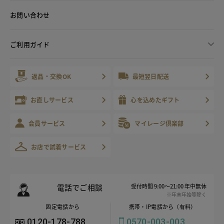
お問い合わせ
ご利用ガイド
返品・交換OK
最短翌日配送
お直しサービス
心を込めたギフト
会員サービス
マイレージ倶楽部
お店で試着サービス
電話でご相談
受付時間 9:00～21:00 年中無休
※年末年始等除く
固定電話から
携帯・IP電話から（有料）
0120-178-788
0570-003-003