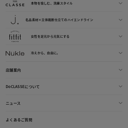
本物を愉しむ、洗練スタイル
名品素材×立体裁断仕立ての
ハイエンドライン
女性を足元から
元気にする
冷えから、
自由に。
店舗案内
DoCLASSEについて
ニュース
よくあるご質問