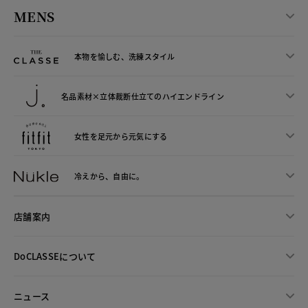
MENS
本物を愉しむ、洗練スタイル
名品素材×立体裁断仕立ての
ハイエンドライン
女性を足元から
元気にする
冷えから、
自由に。
店舗案内
DoCLASSEについて
ニュース