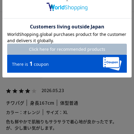
カスタマーレビュー
総合評価
4.0
2レビュー
2026.05.23
チワパグ
身長167cm
体型普通
カラー：オレンジ
サイズ：XL
色も鮮やかで肌触りもサラサラで着心地が良かったです。
が、少し重い気がします。