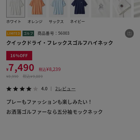
ホワイト
オレンジ
サックス
ネイビー
この商品をシェアする
商品番号：56003
LIMITED
ゴルフ
クイックドライ・フレックスゴルフハイネック
クイックドライ・フレックスゴルフハイネック
¥7,490
税込¥8,239
16
4.0
2レビュー
7,490
¥
8,239
¥
税込
¥
8,990
税込
¥9,889
4.0
2レビュー
LINE
X
メール
プレーもファッションも楽しみたい！
お洒落ゴルファーなら五分袖モックネック