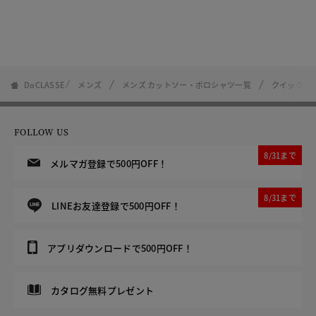
DoCLASSE
メンズ
メンズ カットソー・ポロシャツ一覧
クイックド
FOLLOW US
8/31まで
メルマガ登録で500円OFF！
8/31まで
LINEお友達登録で500円OFF！
アプリダウンロードで500円OFF！
カタログ無料プレゼント