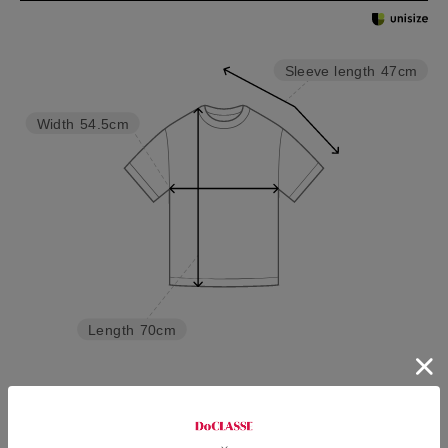
Sleeve length
47cm
Width
54.5cm
Length
70cm
S
M
L
XL
XXL