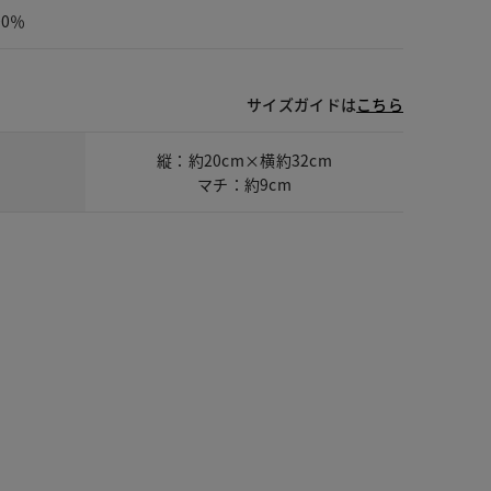
00％
サイズガイドは
こちら
縦：約20cm×横約32cm
マチ：約9cm