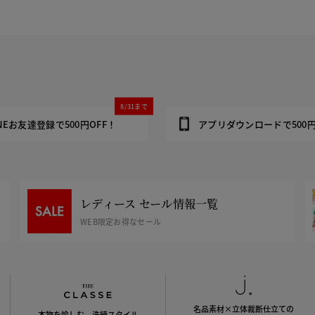
8/31まで
INEお友達登録で500円OFF！
アプリダウンロードで500円
レディース セール情報一覧
WEB限定お得なセール
名品素材×立体裁断仕立ての
本物を愉しむ、洗練スタイル