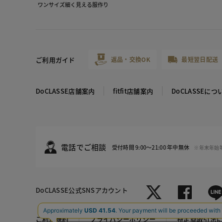
ワンサイズ細く見える服作り
ご利用ガイド
返品・交換OK
最短翌日配送
DoCLASSE店舗案内
fitfit店舗案内
DoCLASSEにつ
電話でご相談
受付時間 9:00～21:00 年中無休
※年末年始
DoCLASSE
公式SNSアカウント
ブラックパ
ピンク・パ
ご利用規約
プライバシーポリシー
特定商取引法