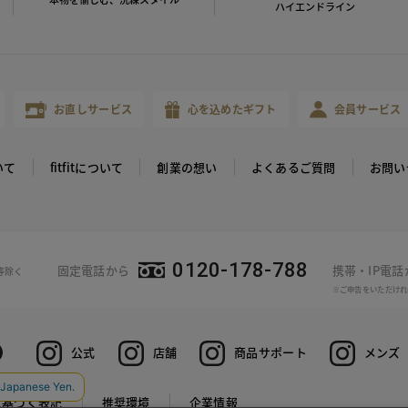
ハイエンドライン
お直しサービス
心を込めたギフト
会員サービス
いて
fitfitについて
創業の想い
よくあるご質問
お問い
0120-178-788
固定電話から
携帯・IP電
等除く
※ご申告をいただけれ
公式
店舗
商品サポート
メンズ
に基づく表記
推奨環境
企業情報