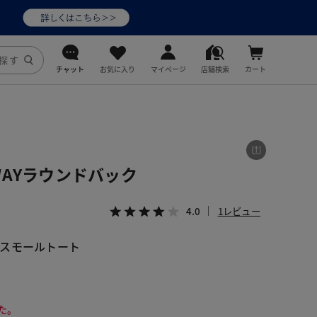
チャット
お気に入り
マイページ
店舗検索
カート
DoCLASSE
j.
AYラウンドバック
fitfit
4.0
1レビュー
スモールトート
た。