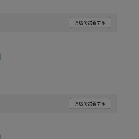
。
お店で試着する
お店で試着する