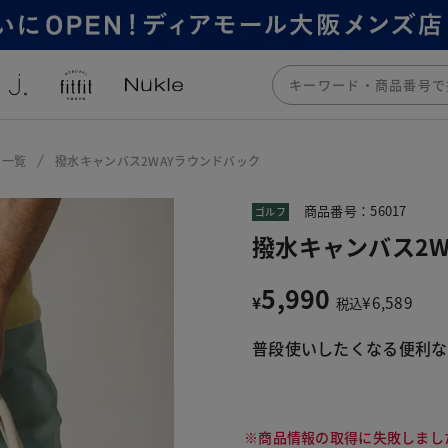
ー一覧
撥水キャンバス2WAYラウンドバック
商品番号：56017
ゴルフ
撥水キャンバス2W
5,990
¥
¥
6,589
税込
普段使いしたくなる便利な
※商品情報の取得に失敗しまし