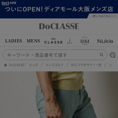
LADIES
MENS
DoCLASSE
メンズ
メンズゴルフ
DCG アクセサリー一覧
撥水キ