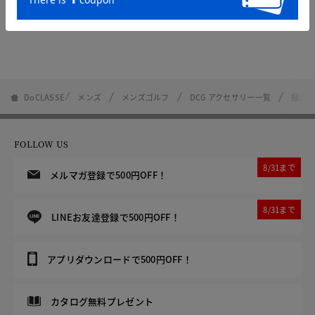
DoCLASSE
メンズ
メンズゴルフ
DCG アクセサリー一覧
撥水キ
FOLLOW US
8/31まで
メルマガ登録で500円OFF！
8/31まで
LINEお友達登録で500円OFF！
アプリダウンロードで500円OFF！
カタログ無料プレゼント