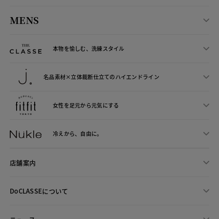
MENS
本物を愉しむ、洗練スタイル
名品素材×立体裁断仕立ての
ハイエンドライン
女性を足元から
元気にする
冷えから、
自由に。
店舗案内
DoCLASSEについて