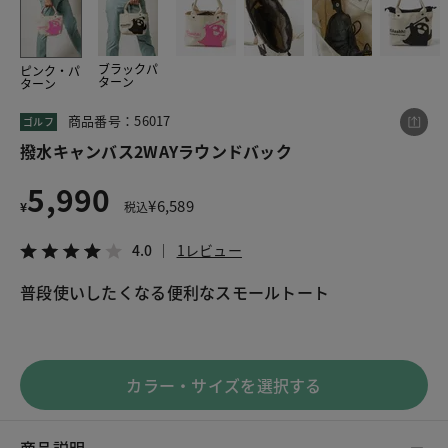
ブラックパ
ピンク・パ
この商品をシェアする
ターン
ターン
商品番号：56017
ゴルフ
撥水キャンバス2WAYラウンドバック
撥水キャンバス2WAYラウンドバック
¥5,990
税込¥6,589
4.0
1レビュー
5,990
¥
6,589
¥
税込
4.0
1レビュー
普段使いしたくなる便利なスモールトート
LINE
X
メール
カラー・サイズを選択する